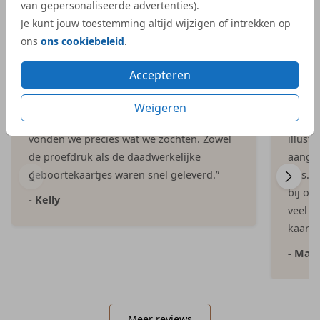
van gepersonaliseerde advertenties).
Je kunt jouw toestemming altijd wijzigen of intrekken op
Reviews van onze klanten
ons
ons cookiebeleid
.
Accepteren
“Wij zijn heel tevreden met de service van
“Bij S
Studio Dijs. We waren op zoek naar een
geboor
Weigeren
iets bijzonderder kaartje, en bij Studio Dijs
bestel
vonden we precies wat we zochten. Zowel
illust
de proefdruk als de daadwerkelijke
aangep
geboortekaartjes waren snel geleverd.”
Dijs. 
bij on
- Kelly
veel e
kaartje
- Mar
Meer reviews