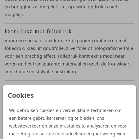
en hoogglans is mogelijk. Let op: witte opdruk is niet
mogelijk.
Extra luxe met foliedruk
Voor een speciale look kun je kalkpapier combineren met
foliedruk. Kies uit goudfolie, zilverfolie of holografische folie
voor een prachtig effect. Foliedruk komt extra mooi naar
voren op het transparante materiaal en geeft de trouwkaart
een chique en stijlvolle uitstraling.
Bestellen en proefdruk aanvragen
Cookies
Wil je zien hoe jullie ontwerp eruitziet op kalkpapier? Vraag
een proefdruk aan voor 1,- zonder folie en 2,50 met folie en
Wij gebruiken cookies en vergelijkbare technieken om
ontdek de kwaliteit en het effect van dit bijzondere materiaal.
een betere gebruikerservaring te bieden, ons
Bestellingen die voor 18.00 uur worden geplaatst, gaan
websiteverkeer en onze prestaties te analyseren en voor
dezelfde dag in productie.
marketing- en sociale mediadoeleinden (het weergeven