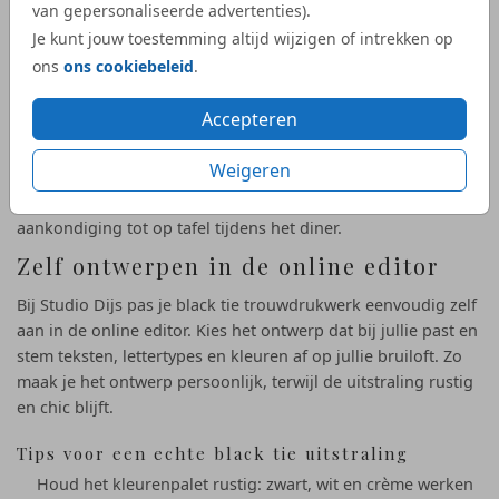
van gepersonaliseerde advertenties).
save the date kaarten om de datum alvast te delen
Je kunt jouw toestemming altijd wijzigen of intrekken op
detailkaartjes voor praktische informatie (locatie,
ons
ons cookiebeleid
.
cadeautip, dieetwensen)
programmakaarten voor de dagindeling
Accepteren
naamkaartjes, menukaarten en tafeldecoratie in dezelfde
stijl
Weigeren
Zo ontstaat één luxe uitstraling die doorloopt van de eerste
aankondiging tot op tafel tijdens het diner.
Zelf ontwerpen in de online editor
Bij Studio Dijs pas je black tie trouwdrukwerk eenvoudig zelf
aan in de online editor. Kies het ontwerp dat bij jullie past en
stem teksten, lettertypes en kleuren af op jullie bruiloft. Zo
maak je het ontwerp persoonlijk, terwijl de uitstraling rustig
en chic blijft.
Tips voor een echte black tie uitstraling
Houd het kleurenpalet rustig: zwart, wit en crème werken