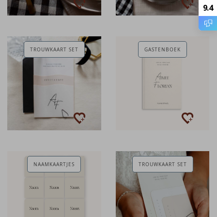
9.4
TROUWKAART SET
GASTENBOEK
NAAMKAARTJES
TROUWKAART SET