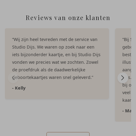
Reviews van onze klanten
“Wij zijn heel tevreden met de service van
“Bij S
Studio Dijs. We waren op zoek naar een
geboor
iets bijzonderder kaartje, en bij Studio Dijs
bestel
vonden we precies wat we zochten. Zowel
illust
de proefdruk als de daadwerkelijke
aangep
geboortekaartjes waren snel geleverd.”
Dijs. 
bij on
- Kelly
veel e
kaartje
- Mar