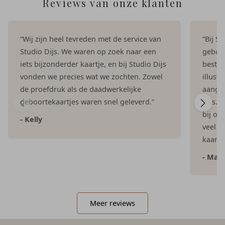
Reviews van onze klanten
“Wij zijn heel tevreden met de service van
“Bij S
Studio Dijs. We waren op zoek naar een
geboor
iets bijzonderder kaartje, en bij Studio Dijs
bestel
vonden we precies wat we zochten. Zowel
illust
de proefdruk als de daadwerkelijke
aangep
geboortekaartjes waren snel geleverd.”
Dijs. 
bij on
- Kelly
veel e
kaartje
- Mar
Meer reviews