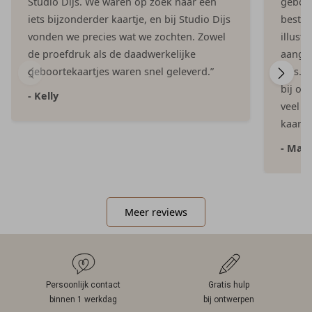
Studio Dijs. We waren op zoek naar een
geboor
iets bijzonderder kaartje, en bij Studio Dijs
bestel
vonden we precies wat we zochten. Zowel
illust
de proefdruk als de daadwerkelijke
aangep
geboortekaartjes waren snel geleverd.”
Dijs. 
bij on
- Kelly
veel e
kaartje
- Mar
Meer reviews
Persoonlijk contact
Gratis hulp
binnen 1 werkdag
bij ontwerpen