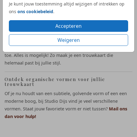
Je kunt jouw toestemming altijd wijzigen of intrekken op
Blanco trouwkaarten die je zelf kunt opmaken
ons
ons cookiebeleid
.
Onze blanco trouwkaarten met originele vormen geven je de
vrijheid om zelf een uniek ontwerp te creëren. In de online
Accepteren
ontwerptool voeg je eenvoudig je eigen teksten,
Weigeren
kleuren, foto's en afbeeldingen toe. Werk met kleine details,
verschillende lettertypes of voeg een subtiele achtergrond
toe. Alles is mogelijk! Zo maak je een trouwkaart die
helemaal past bij jullie stijl.
Ontdek organische vormen voor jullie
trouwkaart
Of je nu houdt van een subtiele, golvende vorm of een een
moderne boog, bij Studio Dijs vind je veel verschillene
vormen. Staat jouw favoriete vorm er niet tussen?
Mail ons
dan voor hulp!