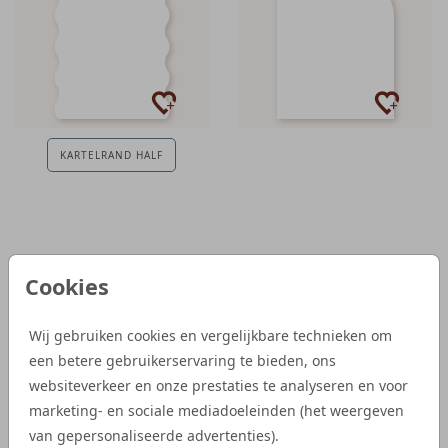
KARTELRAND HALF
Zelf maken: trouwkaart in originele
Cookies
vorm
Bij Studio Dijs kun je jouw trouwkaart zelf maken in unieke,
Wij gebruiken cookies en vergelijkbare technieken om
organische vormen. Geen standaard rechthoekige kaarten,
een betere gebruikerservaring te bieden, ons
maar speelse vormen die perfect passen bij jullie bruiloft.
websiteverkeer en onze prestaties te analyseren en voor
Kies bijvoorbeeld voor golvende randen of een andere
marketing- en sociale mediadoeleinden (het weergeven
bijzondere vorm die jullie trouwkaart echt persoonlijk maakt.
van gepersonaliseerde advertenties).