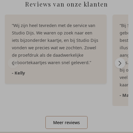
Reviews van onze klanten
“Wij zijn heel tevreden met de service van
“Bij S
Studio Dijs. We waren op zoek naar een
geboor
iets bijzonderder kaartje, en bij Studio Dijs
bestel
vonden we precies wat we zochten. Zowel
illust
de proefdruk als de daadwerkelijke
aangep
geboortekaartjes waren snel geleverd.”
Dijs. 
bij on
- Kelly
veel e
kaartje
- Mar
Meer reviews