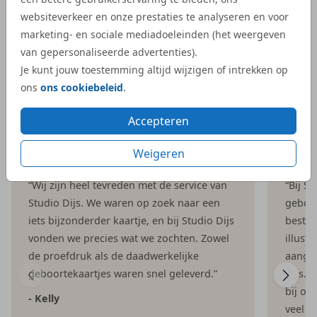
websiteverkeer en onze prestaties te analyseren en voor
marketing- en sociale mediadoeleinden (het weergeven
van gepersonaliseerde advertenties).
Je kunt jouw toestemming altijd wijzigen of intrekken op
ons
ons cookiebeleid
.
Accepteren
Reviews van onze klanten
Weigeren
“Wij zijn heel tevreden met de service van
“Bij S
Studio Dijs. We waren op zoek naar een
geboor
iets bijzonderder kaartje, en bij Studio Dijs
bestel
vonden we precies wat we zochten. Zowel
illust
de proefdruk als de daadwerkelijke
aangep
geboortekaartjes waren snel geleverd.”
Dijs. 
bij on
- Kelly
veel e