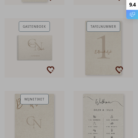
9.4
GASTENBOEK
TAFELNUMMER
WIJNETIKET