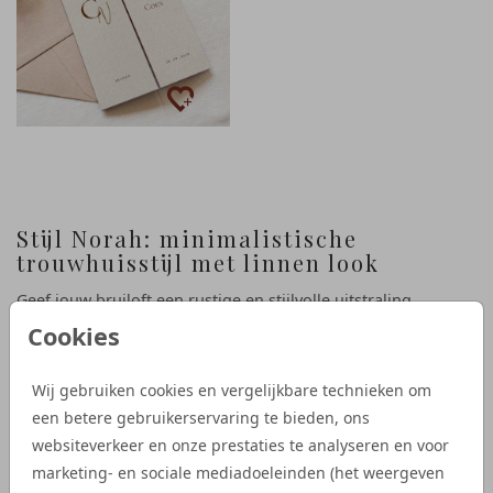
Stijl Norah: minimalistische
trouwhuisstijl met linnen look
Geef jouw bruiloft een rustige en stijlvolle uitstraling
met
Stijl Norah
. Deze minimalistische trouwhuisstijl
Cookies
combineert een linnen look achtergrond met neutrale
kleuren zoals beige, zand en bruin. Met subtiele details,
Wij gebruiken cookies en vergelijkbare technieken om
zoals initialen in de vorm van een trouwlogo, is deze stijl
een betere gebruikerservaring te bieden, ons
eenvoudig en tijdloos. Perfect voor een moderne en
websiteverkeer en onze prestaties te analyseren en voor
verfijnde bruiloft.
marketing- en sociale mediadoeleinden (het weergeven