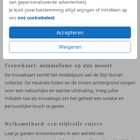
van gepersonaliseerde advertenties).
Save the Date: een eenvoudige, stijlvolle
Je kunt jouw toestemming altijd wijzigen of intrekken op
aankondiging
ons
ons cookiebeleid
.
Met een Save the Date kaart in Stijl Norah laat je meteen zien
dat jullie bruiloft draait om stijl en eenvoud. De linnen look
Accepteren
en het trouwlogo met jullie initialen zorgen voor een
Weigeren
moderne en persoonlijke touch.
Trouwkaart: minimalisme op zijn mooist
De trouwkaart vormt het middelpunt van de Stijl Norah-
collectie. De neutrale tinten en de linnen achtergrond zorgen
voor een natuurlijke en warme uitstraling. Voeg jullie
initialen toe als trouwlogo om het geheel een unieke en
persoonlijke touch te geven.
Welkomstbord: een stijlvolle entree
Laat je gasten binnenkomen in een wereld van