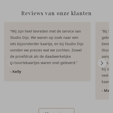
Reviews van onze klanten
“Wij zijn heel tevreden met de service van
“Bij S
Studio Dijs. We waren op zoek naar een
geboor
iets bijzonderder kaartje, en bij Studio Dijs
bestel
vonden we precies wat we zochten. Zowel
illust
de proefdruk als de daadwerkelijke
aangep
geboortekaartjes waren snel geleverd.”
Dijs. 
bij on
- Kelly
veel e
kaartje
- Mar