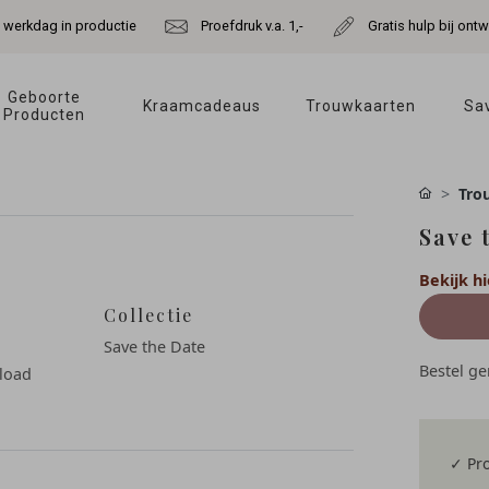
e werkdag in productie
Proefdruk v.a. 1,-
Gratis hulp bij ont
Geboorte 
Kraamcadeaus 
Trouwkaarten 
Sav
Producten 
Tro
Save 
Bekijk hi
Collectie
Save the Date
Bestel g
pload
✓ Pro