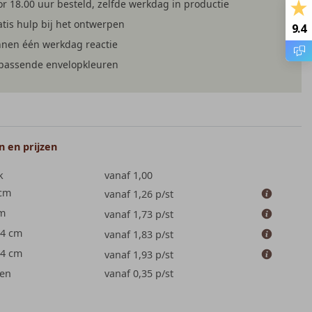
r 18.00 uur besteld, zelfde werkdag in productie
GASTENBOEK
TROUWKAART
tis hulp bij het ontwerpen
9.4
nnen één werkdag reactie
jpassende envelopkleuren
 en prijzen
k
vanaf 1,00
 cm
vanaf 1,26
p/st
cm
vanaf 1,73
p/st
.4 cm
vanaf 1,83
p/st
.4 cm
vanaf 1,93
p/st
en
vanaf 0,35
p/st