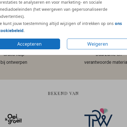
prestaties te analyseren en voor marketing- en sociale
Meer reviews
mediadoeleinden (het weergeven van gepersonaliseerde
advertenties).
Je kunt jouw toestemming altijd wijzigen of intrekken op ons
ons
cookiebeleid
.
Accepteren
Weigeren
Gratis hulp
Duurzame en
bij ontwerpen
verantwoorde materia
BEKEND VAN