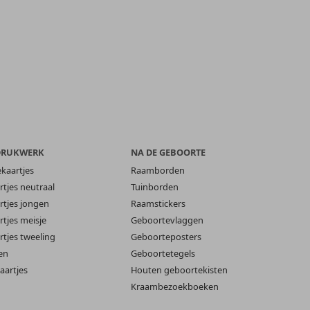
DRUKWERK
NA DE GEBOORTE
ekaartjes
Raamborden
tjes neutraal
Tuinborden
tjes jongen
Raamstickers
tjes meisje
Geboortevlaggen
tjes tweeling
Geboorteposters
en
Geboortetegels
aartjes
Houten geboortekisten
Kraambezoekboeken