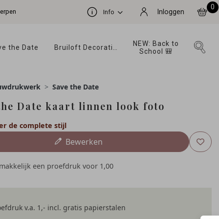
0
werpen
Inloggen
Info
NEW: Back to 
e the Date 
Bruiloft Decoratie 
School 🎒 
uwdrukwerk
Save the Date
the Date kaart linnen look foto
er de complete stijl
Bewerken
emakkelijk een proefdruk voor
1,00
efdruk v.a. 1,- incl. gratis papierstalen