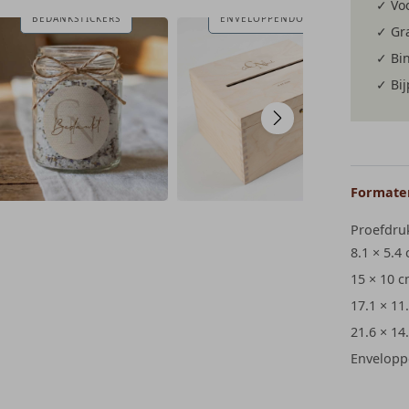
✓ Voo
BEDANKSTICKERS
ENVELOPPENDOOS
✓ Gra
✓ Bi
✓ Bi
Formaten
Proefdru
8.1 × 5.4
15 × 10 
17.1 × 11
21.6 × 14
Envelopp