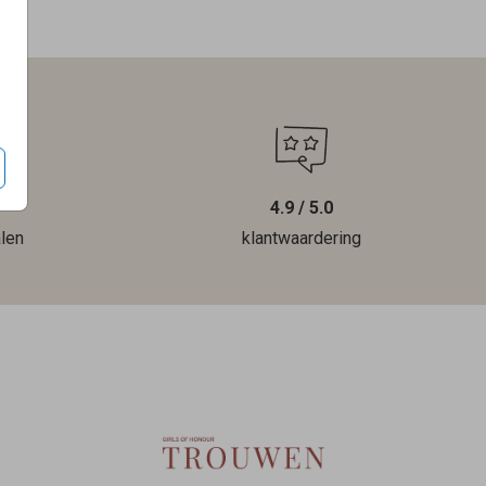
4.9 / 5.0
len
klantwaardering