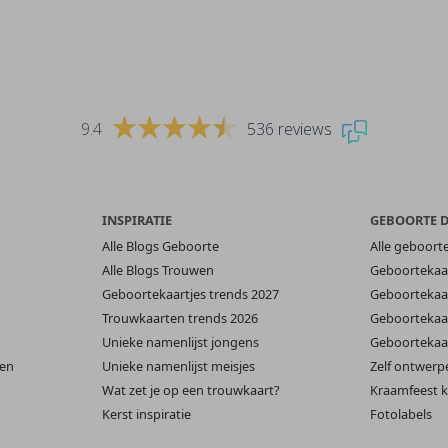
9.4
536 reviews
INSPIRATIE
GEBOORTE 
Alle Blogs Geboorte
Alle geboort
Alle Blogs Trouwen
Geboortekaar
Geboortekaartjes trends 2027
Geboortekaar
Trouwkaarten trends 2026
Geboortekaar
Unieke namenlijst jongens
Geboortekaar
len
Unieke namenlijst meisjes
Zelf ontwerp
Wat zet je op een trouwkaart?
Kraamfeest k
Kerst inspiratie
Fotolabels