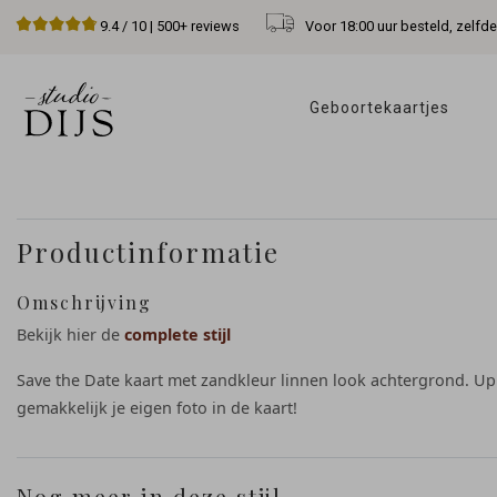
Voor 18:00 uur besteld, zelfd
9.4
/ 10 |
500+
reviews
Geboortekaartjes 
Productinformatie
Omschrijving
Bekijk hier de
complete stijl
Save the Date kaart met zandkleur linnen look achtergrond. U
gemakkelijk je eigen foto in de kaart!
Nog meer in deze stijl