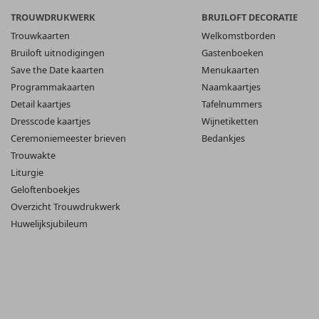
TROUWDRUKWERK
BRUILOFT DECORATIE
Trouwkaarten
Welkomstborden
Bruiloft uitnodigingen
Gastenboeken
Save the Date kaarten
Menukaarten
Programmakaarten
Naamkaartjes
Detail kaartjes
Tafelnummers
Dresscode kaartjes
Wijnetiketten
Ceremoniemeester brieven
Bedankjes
Trouwakte
Liturgie
Geloftenboekjes
Overzicht Trouwdrukwerk
Huwelijksjubileum