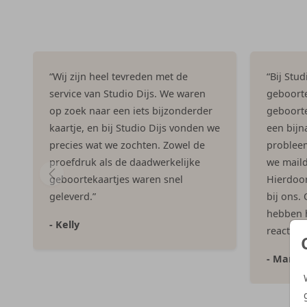
“Wij zijn heel tevreden met de
“Bij Stu
service van Studio Dijs. We waren
geboorte
op zoek naar een iets bijzonderder
geboorte
kaartje, en bij Studio Dijs vonden we
een bijna
precies wat we zochten. Zowel de
problee
proefdruk als de daadwerkelijke
we maild
geboortekaartjes waren snel
Hierdoor 
geleverd.”
bij ons.
hebben h
- Kelly
reacties
- Marlo