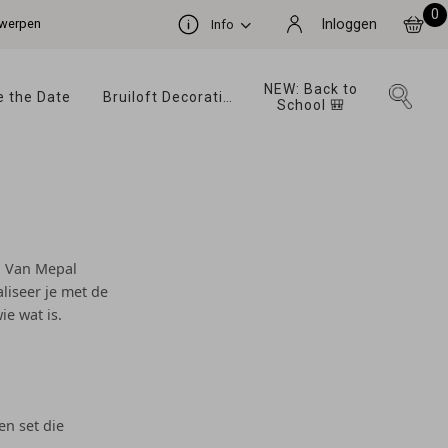
0
ntwerpen
Inloggen
Info
NEW: Back to 
 the Date 
Bruiloft Decoratie 
School 🎒 
n. Van Mepal
liseer je met de
ie wat is.
en set die