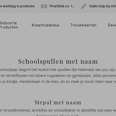
de werkdag in productie
Proefdruk v.a. 1,-
Gratis hulp bij o
Geboorte 
Kraamcadeaus 
Trouwkaarten 
Save
Producten 
Schoolspullen met naam
chooljaar begint het leukst met spullen die helemaal van jou zij
n drinkflessen tot stoere rugzakken en gymtassen. Alles persona
je kindje. Herkenbaar in de klas, en zo zoek je nooit meer naar w
Mepal met naam
 broodtrommel, drinkfles en schoolbeker in dezelfde stijl voor e