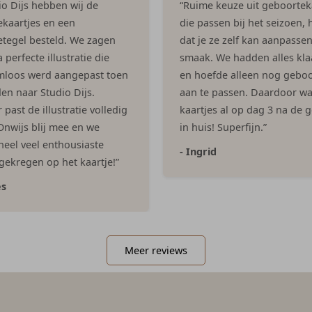
dio Dijs hebben wij de
“Ruime keuze uit geboortek
kaartjes en een
die passen bij het seizoen, h
tegel besteld. We zagen
dat je ze zelf kan aanpasse
 perfecte illustratie die
smaak. We hadden alles kla
mloos werd aangepast toen
en hoefde alleen nog geboo
en naar Studio Dijs.
aan te passen. Daardoor w
past de illustratie volledig
kaartjes al op dag 3 na de 
 Onwijs blij mee en we
in huis! Superfijn.”
eel veel enthousiaste
- Ingrid
 gekregen op het kaartje!”
es
Meer reviews