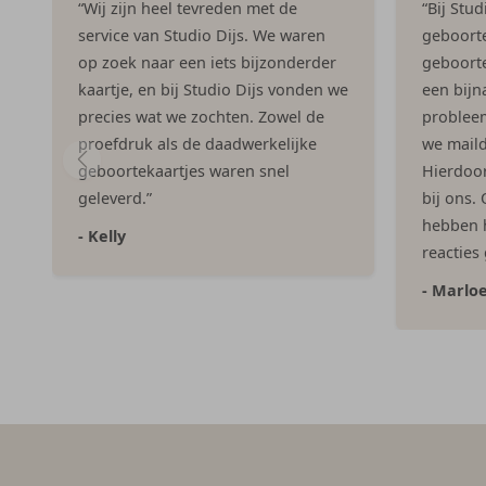
“Wij zijn heel tevreden met de
“Bij Stu
service van Studio Dijs. We waren
geboorte
op zoek naar een iets bijzonderder
geboorte
kaartje, en bij Studio Dijs vonden we
een bijna
precies wat we zochten. Zowel de
problee
proefdruk als de daadwerkelijke
we maild
geboortekaartjes waren snel
Hierdoor 
geleverd.”
bij ons.
hebben h
- Kelly
reacties
- Marlo