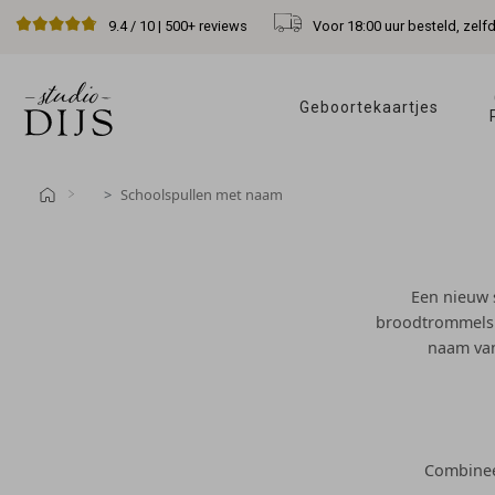
Voor 18:00 uur besteld, zelf
9.4
/ 10 |
500+
reviews
Geboortekaartjes 
Schoolspullen met naam
Een nieuw s
broodtrommels e
naam van 
Combineer