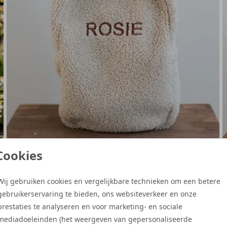
Cookies
TEDDY TAS
T
Bekijk →
B
Wij gebruiken cookies en vergelijkbare technieken om een betere
gebruikerservaring te bieden, ons websiteverkeer en onze
prestaties te analyseren en voor marketing- en sociale
mediadoeleinden (het weergeven van gepersonaliseerde