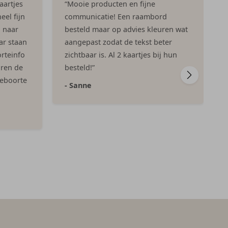
aartjes
“Mooie producten en fijne
eel fijn
communicatie! Een raambord
n naar
besteld maar op advies kleuren wat
ar staan
aangepast zodat de tekst beter
rteinfo
zichtbaar is. Al 2 kaartjes bij hun
aren de
besteld!”
geboorte
- Sanne