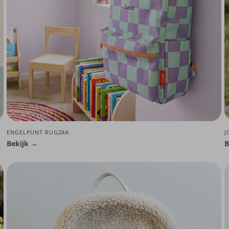
ENGELPUNT RUGZAK
J
Bekijk →
B