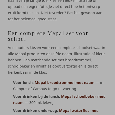
naam van je kindje toe, kies een leuke illustratie of
upload een eigen foto. Je ziet direct hoe het ontwerp
eruit komt te zien. Niet tevreden? Pas het gewoon aan
tot het helemaal goed staat.
Een complete Mepal set voor
school
Veel ouders kiezen voor een complete schoolset waarin
alle Mepal producten dezelfde naam, illustratie of kleur
hebben. Een matchende set met broodtrommel,
schoolbeker en drinkfles oogt verzorgd en is direct
herkenbaar in de klas:
Voor lunch:
Mepal broodtrommel met naam
— in
Campus of Campus to go uitvoering
Voor drinken bij de lunch:
Mepal schoolbeker met
naam
— 300 ml, lekvrij
Voor drinken onderweg:
Mepal waterfles met