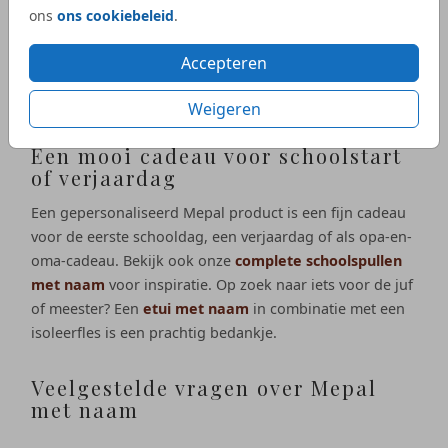
voor tieners en volwassenen. De Ellipse waterfles (500 of
ons
ons cookiebeleid
.
700 ml) is geschikt voor koolzuurhoudende dranken en
100% lekvrij. De RVS Isoleerfles is een geliefd cadeau
Accepteren
voor Vaderdag, Moederdag, een verjaardag, een
leerkracht of als persoonlijk relatiegeschenk.
Weigeren
Een mooi cadeau voor schoolstart
of verjaardag
Een gepersonaliseerd Mepal product is een fijn cadeau
voor de eerste schooldag, een verjaardag of als opa-en-
oma-cadeau. Bekijk ook onze
complete schoolspullen
met naam
voor inspiratie. Op zoek naar iets voor de juf
of meester? Een
etui met naam
in combinatie met een
isoleerfles is een prachtig bedankje.
Veelgestelde vragen over Mepal
met naam