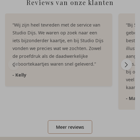
Reviews van onze klanten
“Wij zijn heel tevreden met de service van
“Bij S
Studio Dijs. We waren op zoek naar een
geboor
iets bijzonderder kaartje, en bij Studio Dijs
bestel
vonden we precies wat we zochten. Zowel
illust
de proefdruk als de daadwerkelijke
aangep
geboortekaartjes waren snel geleverd.”
Dijs. 
bij on
- Kelly
veel e
kaartje
- Mar
Meer reviews