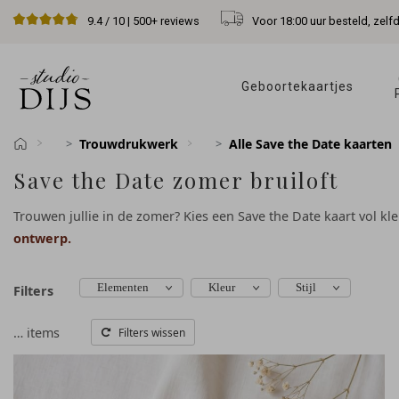
Voor 18:00 uur besteld, zelf
9.4
/ 10 |
500+
reviews
Geboortekaartjes 
Trouwdrukwerk
Alle Save the Date kaarten
Save the Date zomer bruiloft
Trouwen jullie in de zomer? Kies een Save the Date kaart vol kle
ontwerp.
Elementen
Kleur
Stijl
Filters
…
items
Filters wissen