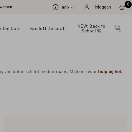
0
ntwerpen
Inloggen
Info
NEW: Back to 
 the Date 
Bruiloft Decoratie 
School 🎒 
ie; van botanisch tot mediterraans. Mail ons voor
hulp bij het