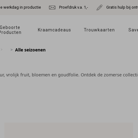
de werkdag in productie
Proefdruk v.a. 1,-
Gratis hulp bij o
Geboorte 
Kraamcadeaus 
Trouwkaarten 
Save
Producten 
Alle seizoenen
ur, vrolijk fruit, bloemen en goudfolie. Ontdek de zomerse collect