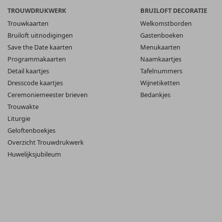
TROUWDRUKWERK
BRUILOFT DECORATIE
Trouwkaarten
Welkomstborden
Bruiloft uitnodigingen
Gastenboeken
Save the Date kaarten
Menukaarten
Programmakaarten
Naamkaartjes
Detail kaartjes
Tafelnummers
Dresscode kaartjes
Wijnetiketten
Ceremoniemeester brieven
Bedankjes
Trouwakte
Liturgie
Geloftenboekjes
Overzicht Trouwdrukwerk
Huwelijksjubileum