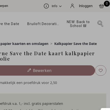
0
werpen
Inloggen
Info
NEW: Back to 
e the Date 
Bruiloft Decoratie 
School 🎒 
kpapier kaarten en omslagen
Kalkpapier Save the Date
ne Save the Date kaart kalkpapier
olie
Bewerken
emakkelijk een proefdruk voor
2,50
efdruk v.a. 1,- incl. gratis papierstalen