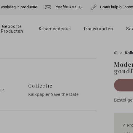
e werkdag in productie
Proefdruk v.a. 1,-
Gratis hulp bij ont
Geboorte 
Kraamcadeaus 
Trouwkaarten 
Sav
Producten 
Kal
Moder
goudf
Collectie
ie
Kalkpapier Save the Date
Bestel g
✓ Pro