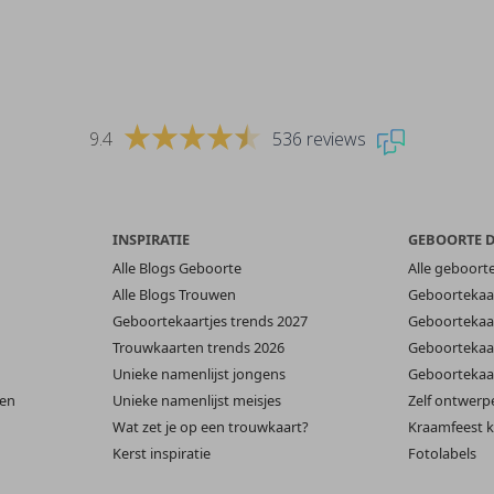
9.4
536 reviews
INSPIRATIE
GEBOORTE 
Alle Blogs Geboorte
Alle geboort
Alle Blogs Trouwen
Geboortekaar
Geboortekaartjes trends 2027
Geboortekaar
Trouwkaarten trends 2026
Geboortekaar
Unieke namenlijst jongens
Geboortekaar
len
Unieke namenlijst meisjes
Zelf ontwerp
Wat zet je op een trouwkaart?
Kraamfeest k
Kerst inspiratie
Fotolabels