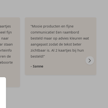
aartjes
“Mooie producten en fijne
eel fijn
communicatie! Een raambord
n naar
besteld maar op advies kleuren wat
ar staan
aangepast zodat de tekst beter
rteinfo
zichtbaar is. Al 2 kaartjes bij hun
aren de
besteld!”
geboorte
- Sanne