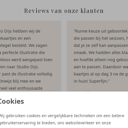
Reviews van onze klanten
dio Dijs hebben wij de
“Ruime keuze uit geboortek
kaartjes en een
die passen bij het seizoen, h
tegel besteld. We zagen
dat je ze zelf kan aanpasse
 perfecte illustratie die
smaak. We hadden alles kla
mloos werd aangepast toen
en hoefde alleen nog geboo
en naar Studio Dijs.
aan te passen. Daardoor w
past de illustratie volledig
kaartjes al op dag 3 na de 
 Onwijs blij mee en we
in huis! Superfijn.”
eel veel enthousiaste
- Ingrid
 gekregen op het kaartje!”
Cookies
es
Wij gebruiken cookies en vergelijkbare technieken om een betere
gebruikerservaring te bieden, ons websiteverkeer en onze