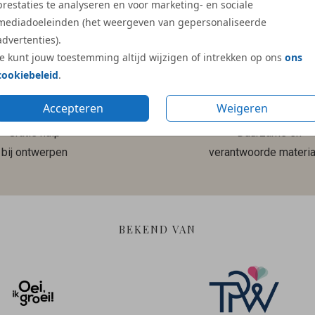
prestaties te analyseren en voor marketing- en sociale
Meer reviews
mediadoeleinden (het weergeven van gepersonaliseerde
advertenties).
Je kunt jouw toestemming altijd wijzigen of intrekken op ons
ons
cookiebeleid
.
Accepteren
Weigeren
Gratis hulp
Duurzame en
bij ontwerpen
verantwoorde materia
BEKEND VAN