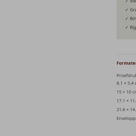
✓ Voo
✓ Gra
✓ Bi
✓ Bi
Formaten
Proefdru
8.1 × 5.4
15 × 10 
17.1 × 11
21.6 × 14
Envelopp