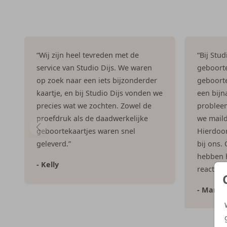
“Wij zijn heel tevreden met de
“Bij Stu
service van Studio Dijs. We waren
geboorte
op zoek naar een iets bijzonderder
geboorte
kaartje, en bij Studio Dijs vonden we
een bijna
precies wat we zochten. Zowel de
problee
proefdruk als de daadwerkelijke
we maild
geboortekaartjes waren snel
Hierdoor 
geleverd.”
bij ons.
hebben h
- Kelly
reacties
- Marlo