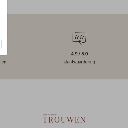
4.9 / 5.0
len
klantwaardering