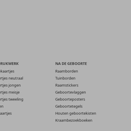
DRUKWERK
NA DE GEBOORTE
ekaartjes
Raamborden
tjes neutraal
Tuinborden
tjes jongen
Raamstickers
tjes meisje
Geboortevlaggen
tjes tweeling
Geboorteposters
en
Geboortetegels
aartjes
Houten geboortekisten
Kraambezoekboeken