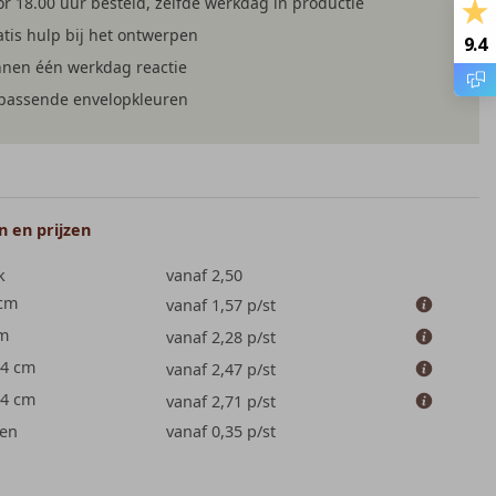
r 18.00 uur besteld, zelfde werkdag in productie
tis hulp bij het ontwerpen
9.4
nnen één werkdag reactie
jpassende envelopkleuren
 en prijzen
k
vanaf 2,50
 cm
vanaf 1,57
p/st
cm
vanaf 2,28
p/st
.4 cm
vanaf 2,47
p/st
.4 cm
vanaf 2,71
p/st
en
vanaf 0,35
p/st