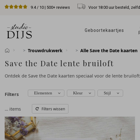
Voor 18:00 uur besteld, zelf
9.4
/ 10 |
500+
reviews
Geboortekaartjes 
Trouwdrukwerk
Alle Save the Date kaarten
Save the Date lente bruiloft
Ontdek de Save the Date kaarten speciaal voor de lente bruiloft
Elementen
Kleur
Stijl
Filters
…
items
Filters wissen