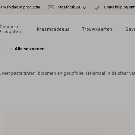
de werkdag in productie
Proefdruk v.a. 1,-
Gratis hulp bij o
Geboorte 
Kraamcadeaus 
Trouwkaarten 
Save
Producten 
Alle seizoenen
. Met pasteltinten, bloemen en goudfolie. Helemaal in de sfeer van