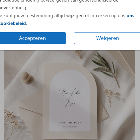
advertenties).
Je kunt jouw toestemming altijd wijzigen of intrekken op ons
ons
LIJNTEKENING TROUWLOCATIE
cookiebeleid
.
Accepteren
Weigeren