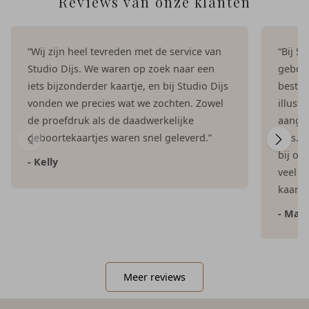
Reviews van onze klanten
“Wij zijn heel tevreden met de service van
“Bij S
Studio Dijs. We waren op zoek naar een
geboor
iets bijzonderder kaartje, en bij Studio Dijs
bestel
vonden we precies wat we zochten. Zowel
illust
de proefdruk als de daadwerkelijke
aangep
geboortekaartjes waren snel geleverd.”
Dijs. 
bij on
- Kelly
veel e
kaartje
- Mar
Meer reviews