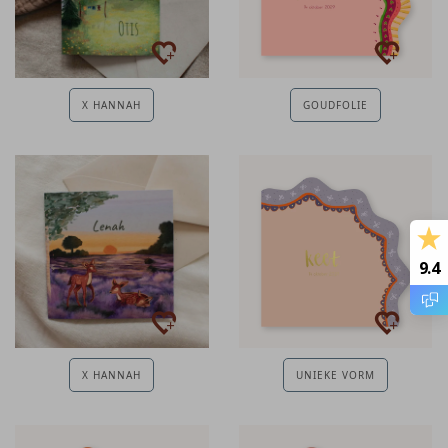
X HANNAH
GOUDFOLIE
9.4
X HANNAH
UNIEKE VORM