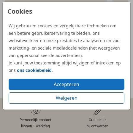
iets bijzonderder kaartje, en bij Studio Dijs
bestel
Cookies
vonden we precies wat we zochten. Zowel
illust
de proefdruk als de daadwerkelijke
aangep
Wij gebruiken cookies en vergelijkbare technieken om
geboortekaartjes waren snel geleverd.”
Dijs. 
een betere gebruikerservaring te bieden, ons
bij on
- Kelly
websiteverkeer en onze prestaties te analyseren en voor
veel e
marketing- en sociale mediadoeleinden (het weergeven
kaartje
van gepersonaliseerde advertenties).
- Mar
Je kunt jouw toestemming altijd wijzigen of intrekken op
ons
ons cookiebeleid
.
Accepteren
Meer reviews
Weigeren
Persoonlijk contact
Gratis hulp
binnen 1 werkdag
bij ontwerpen