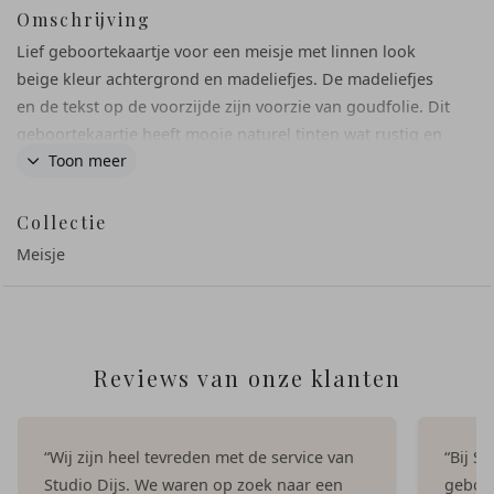
Omschrijving
Lief geboortekaartje voor een meisje met linnen look
beige kleur achtergrond en madeliefjes. De madeliefjes
en de tekst op de voorzijde zijn voorzie van goudfolie. Dit
geboortekaartje heeft mooie naturel tinten wat rustig en
Toon meer
tijdloos is.
Collectie
Meisje
Reviews van onze klanten
“Wij zijn heel tevreden met de service van
“Bij S
Studio Dijs. We waren op zoek naar een
geboor