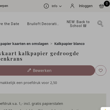
0
werpen
Inloggen
Info
NEW: Back to 
e the Date 
Bruiloft Decoratie 
School 🎒 
kpapier kaarten en omslagen
Kalkpapier blanco
kaart kalkpapier gedroogde
menkrans
Bewerken
emakkelijk een proefdruk voor
2,50
efdruk v.a. 1,- incl. gratis papierstalen