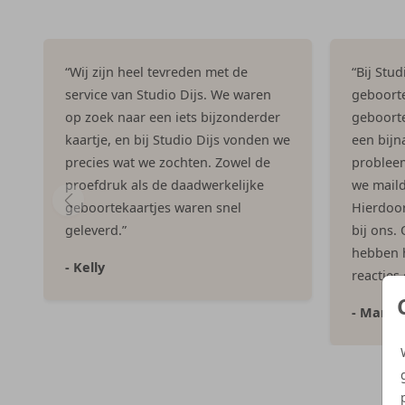
“Wij zijn heel tevreden met de
“Bij Stu
service van Studio Dijs. We waren
geboorte
op zoek naar een iets bijzonderder
geboorte
kaartje, en bij Studio Dijs vonden we
een bijna
precies wat we zochten. Zowel de
problee
proefdruk als de daadwerkelijke
we maild
geboortekaartjes waren snel
Hierdoor 
geleverd.”
bij ons.
hebben h
- Kelly
reacties
- Marlo