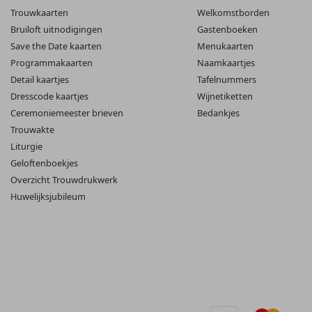
Trouwkaarten
Welkomstborden
Bruiloft uitnodigingen
Gastenboeken
Save the Date kaarten
Menukaarten
Programmakaarten
Naamkaartjes
Detail kaartjes
Tafelnummers
Dresscode kaartjes
Wijnetiketten
Ceremoniemeester brieven
Bedankjes
Trouwakte
Liturgie
Geloftenboekjes
Overzicht Trouwdrukwerk
Huwelijksjubileum