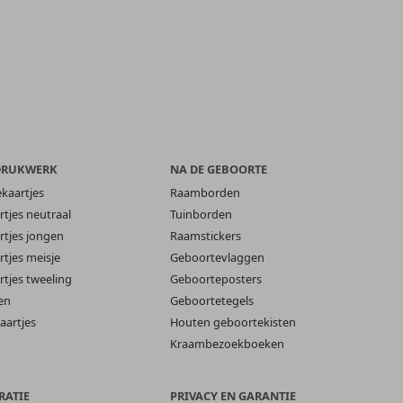
DRUKWERK
NA DE GEBOORTE
ekaartjes
Raamborden
tjes neutraal
Tuinborden
tjes jongen
Raamstickers
tjes meisje
Geboortevlaggen
tjes tweeling
Geboorteposters
en
Geboortetegels
aartjes
Houten geboortekisten
Kraambezoekboeken
RATIE
PRIVACY EN GARANTIE