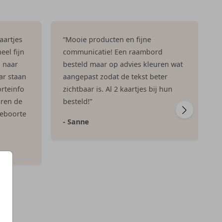
aartjes
“Mooie producten en fijne
eel fijn
communicatie! Een raambord
n naar
besteld maar op advies kleuren wat
ar staan
aangepast zodat de tekst beter
rteinfo
zichtbaar is. Al 2 kaartjes bij hun
aren de
besteld!”
geboorte
- Sanne