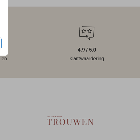
4.9 / 5.0
len
klantwaardering