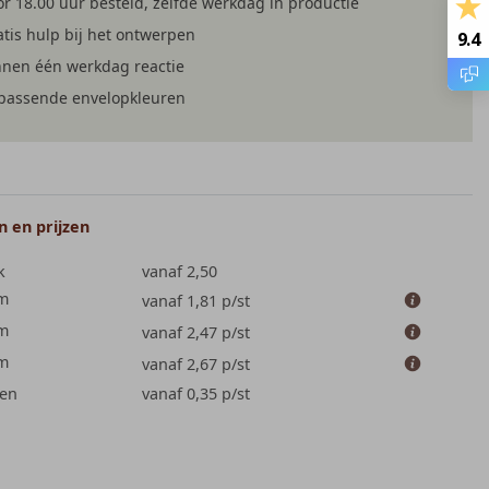
r 18.00 uur besteld, zelfde werkdag in productie
tis hulp bij het ontwerpen
9.4
nnen één werkdag reactie
jpassende envelopkleuren
 en prijzen
k
vanaf 2,50
cm
vanaf 1,81
p/st
cm
vanaf 2,47
p/st
cm
vanaf 2,67
p/st
en
vanaf 0,35
p/st