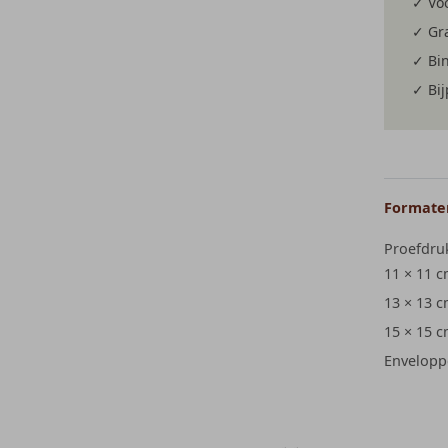
✓ Voo
✓ Gra
✓ Bi
✓ Bi
Formaten
Proefdru
11 × 11 
13 × 13 
15 × 15 
Envelopp