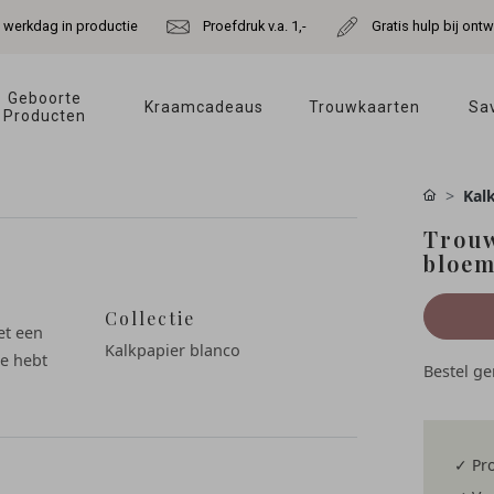
e werkdag in productie
Proefdruk v.a. 1,-
Gratis hulp bij ont
Geboorte 
Kraamcadeaus 
Trouwkaarten 
Sav
Producten 
Kal
Trouw
bloe
Collectie
et een
Kalkpapier blanco
je hebt
Bestel g
✓ Pro