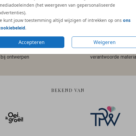
mediadoeleinden (het weergeven van gepersonaliseerde
advertenties).
Je kunt jouw toestemming altijd wijzigen of intrekken op ons
ons
cookiebeleid
.
Accepteren
Weigeren
Gratis hulp
Duurzame en
bij ontwerpen
verantwoorde materia
BEKEND VAN