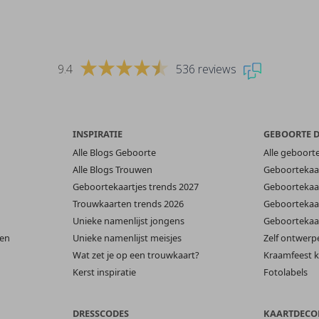
9.4
536 reviews
INSPIRATIE
GEBOORTE 
Alle Blogs Geboorte
Alle geboort
Alle Blogs Trouwen
Geboortekaar
Geboortekaartjes trends 2027
Geboortekaar
Trouwkaarten trends 2026
Geboortekaar
Unieke namenlijst jongens
Geboortekaar
len
Unieke namenlijst meisjes
Zelf ontwerp
Wat zet je op een trouwkaart?
Kraamfeest k
Kerst inspiratie
Fotolabels
DRESSCODES
KAARTDECO