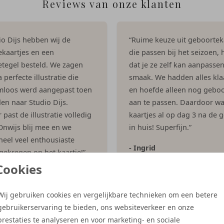
Reviews van onze klanten
dio Dijs hebben wij de
“Ruime keuze uit geboortek
kaartjes en een
die passen bij het seizoen, h
tegel besteld. We zagen
dat je ze zelf kan aanpasse
 perfecte illustratie die
smaak. We hadden alles kla
mloos werd aangepast toen
en hoefde alleen nog geboo
en naar Studio Dijs.
aan te passen. Daardoor w
past de illustratie volledig
kaartjes al op dag 3 na de 
 Onwijs blij mee en we
in huis! Superfijn.”
eel veel enthousiaste
- Ingrid
 gekregen op het kaartje!”
Cookies
es
Wij gebruiken cookies en vergelijkbare technieken om een betere
gebruikerservaring te bieden, ons websiteverkeer en onze
Meer reviews
prestaties te analyseren en voor marketing- en sociale