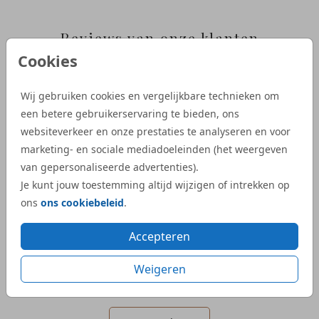
Reviews van onze klanten
Cookies
“Wij zijn heel tevreden met de service van
“Bij S
Wij gebruiken cookies en vergelijkbare technieken om
Studio Dijs. We waren op zoek naar een
geboor
een betere gebruikerservaring te bieden, ons
iets bijzonderder kaartje, en bij Studio Dijs
bestel
websiteverkeer en onze prestaties te analyseren en voor
vonden we precies wat we zochten. Zowel
illust
marketing- en sociale mediadoeleinden (het weergeven
de proefdruk als de daadwerkelijke
aangep
van gepersonaliseerde advertenties).
geboortekaartjes waren snel geleverd.”
Dijs. 
Je kunt jouw toestemming altijd wijzigen of intrekken op
bij on
ons
ons cookiebeleid
.
- Kelly
veel e
kaartje
Accepteren
- Mar
Weigeren