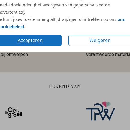
mediadoeleinden (het weergeven van gepersonaliseerde
advertenties).
Je kunt jouw toestemming altijd wijzigen of intrekken op ons
ons
cookiebeleid
.
Accepteren
Weigeren
Gratis hulp
Duurzame en
bij ontwerpen
verantwoorde materia
BEKEND VAN