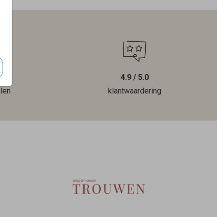
4.9 / 5.0
len
klantwaardering