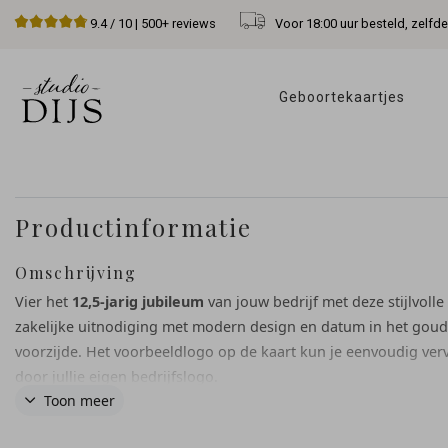
Voor 18:00 uur besteld, zelfd
9.4
/ 10 |
500+
reviews
Geboortekaartjes 
Productinformatie
Omschrijving
Vier het
12,5-jarig jubileum
van jouw bedrijf met deze stijlvolle
zakelijke uitnodiging met modern design en datum in het goud
voorzijde. Het voorbeeldlogo op de kaart kun je eenvoudig ve
door jullie eigen bedrijfslogo.
Toon meer
Pas kleuren, teksten en details aan in de online editor en maak
professionele uitnodiging die helemaal aansluit bij jullie huisstij