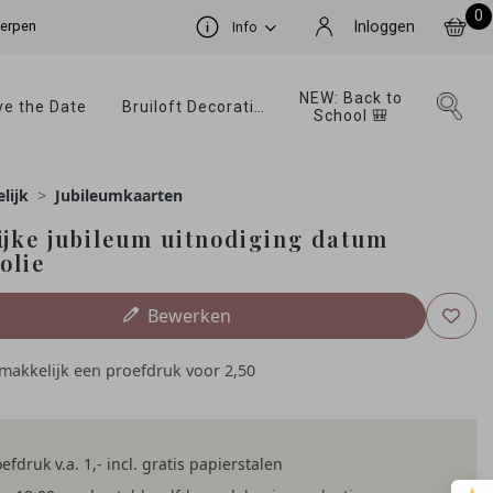
0
werpen
Inloggen
Info
NEW: Back to 
e the Date 
Bruiloft Decoratie 
School 🎒 
lijk
Jubileumkaarten
ijke jubileum uitnodiging datum
olie
Bewerken
emakkelijk een proefdruk voor
2,50
efdruk v.a. 1,- incl. gratis papierstalen