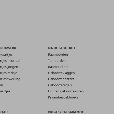
DRUKWERK
NA DE GEBOORTE
ekaartjes
Raamborden
tjes neutraal
Tuinborden
tjes jongen
Raamstickers
tjes meisje
Geboortevlaggen
tjes tweeling
Geboorteposters
en
Geboortetegels
aartjes
Houten geboortekisten
Kraambezoekboeken
RATIE
PRIVACY EN GARANTIE