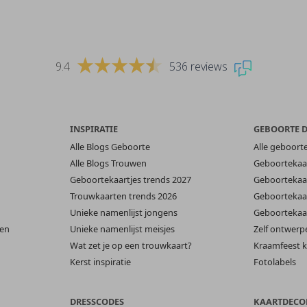
9.4
536 reviews
INSPIRATIE
GEBOORTE 
Alle Blogs Geboorte
Alle geboort
Alle Blogs Trouwen
Geboortekaar
Geboortekaartjes trends 2027
Geboortekaar
Trouwkaarten trends 2026
Geboortekaar
Unieke namenlijst jongens
Geboortekaar
len
Unieke namenlijst meisjes
Zelf ontwerp
Wat zet je op een trouwkaart?
Kraamfeest k
Kerst inspiratie
Fotolabels
DRESSCODES
KAARTDECO