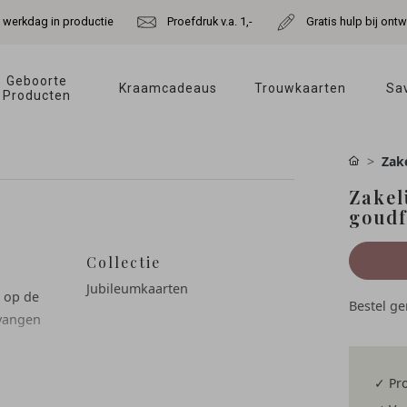
e werkdag in productie
Proefdruk v.a. 1,-
Gratis hulp bij ont
Geboorte 
Kraamcadeaus 
Trouwkaarten 
Sav
Producten 
Zake
Zakel
goudf
Collectie
Jubileumkaarten
 op de
Bestel g
rvangen
 zo een
✓ Pro
l.