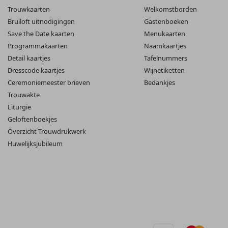
Trouwkaarten
Welkomstborden
Bruiloft uitnodigingen
Gastenboeken
Save the Date kaarten
Menukaarten
Programmakaarten
Naamkaartjes
Detail kaartjes
Tafelnummers
Dresscode kaartjes
Wijnetiketten
Ceremoniemeester brieven
Bedankjes
Trouwakte
Liturgie
Geloftenboekjes
Overzicht Trouwdrukwerk
Huwelijksjubileum