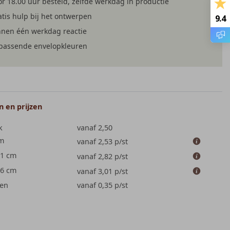
r 18.00 uur besteld, zelfde werkdag in productie
tis hulp bij het ontwerpen
9.4
nnen één werkdag reactie
jpassende envelopkleuren
 en prijzen
k
vanaf 2,50
cm
vanaf 2,53
p/st
.1 cm
vanaf 2,82
p/st
.6 cm
vanaf 3,01
p/st
en
vanaf 0,35
p/st