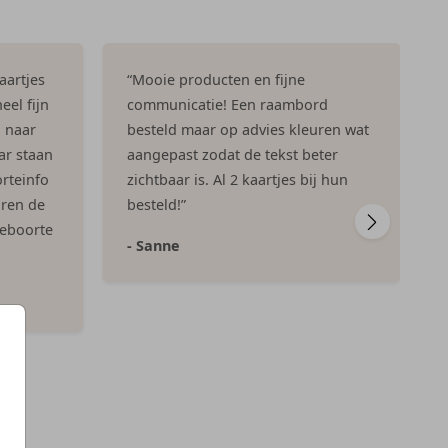
aartjes
“Mooie producten en fijne
eel fijn
communicatie! Een raambord
n naar
besteld maar op advies kleuren wat
ar staan
aangepast zodat de tekst beter
rteinfo
zichtbaar is. Al 2 kaartjes bij hun
aren de
besteld!”
geboorte
- Sanne