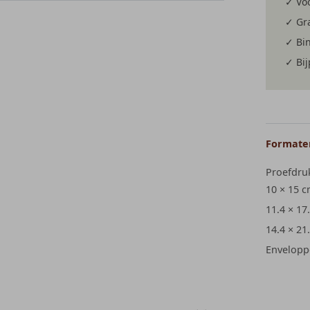
✓ Voo
en
✓ Gra
✓ Bi
n
✓ Bi
Formaten
Proefdru
10 × 15 
11.4 × 17
14.4 × 21
Envelopp