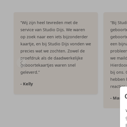
“Wij zijn heel tevreden met de
“Bij Stu
service van Studio Dijs. We waren
geboorte
op zoek naar een iets bijzonderder
geboorte
kaartje, en bij Studio Dijs vonden we
een bijna
precies wat we zochten. Zowel de
problee
proefdruk als de daadwerkelijke
we maild
geboortekaartjes waren snel
Hierdoor 
geleverd.”
bij ons.
hebben h
- Kelly
reacties
- Marlo