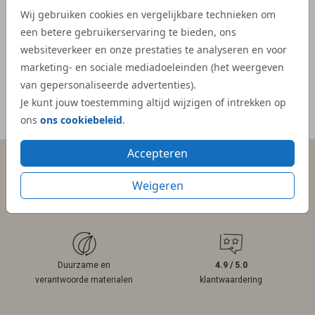
veel e
Wij gebruiken cookies en vergelijkbare technieken om
kaartje
een betere gebruikerservaring te bieden, ons
websiteverkeer en onze prestaties te analyseren en voor
- Mar
marketing- en sociale mediadoeleinden (het weergeven
van gepersonaliseerde advertenties).
Je kunt jouw toestemming altijd wijzigen of intrekken op
Meer reviews
ons
ons cookiebeleid
.
Accepteren
Weigeren
Persoonlijk contact
Gratis hulp
binnen 1 werkdag
bij ontwerpen
Duurzame en
4.9 / 5.0
verantwoorde materialen
klantwaardering