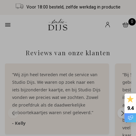
Voor 18:00 besteld, zelfde werkdag in productie
0
Reviews van onze klanten
“Wij zijn heel tevreden met de service van
“Bij S
Studio Dijs. We waren op zoek naar een
geboor
iets bijzonderder kaartje, en bij Studio Dijs
bestel
vonden we precies wat we zochten. Zowel
illust
de proefdruk als de daadwerkelijke
aangep
9.4
geboortekaartjes waren snel geleverd.”
Dijs. 
bij on
- Kelly
veel e
kaartje