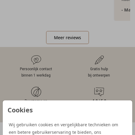
- Mar
Meer reviews
Persoonlijk contact
Gratis hulp
binnen 1 werkdag
bij ontwerpen
Duurzame en
4.9 / 5.0
verantwoorde materialen
klantwaardering
Cookies
Wij gebruiken cookies en vergelijkbare technieken om
een betere gebruikerservaring te bieden, ons