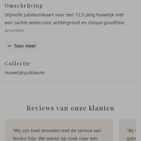
Omschrijving
Stijlvolle jubileumkaart voor een 12,5 jarig huwelijk met
een zachte watercolor achtergrond en chique goudfolie
accenten.
De tekst is eenvoudig aan te passen in onze online editor,
Toon meer
zodat je de uitnodiging helemaal naar wens kunt maken.
Collectie
Hulp nodig met ontwerpen? Stuur ons gerust een mailtje,
we helpen je graag.
Huwelijksjubileum
Reviews van onze klanten
“Wij zijn heel tevreden met de service van
“Bij S
Studio Dijs. We waren op zoek naar een
geboor