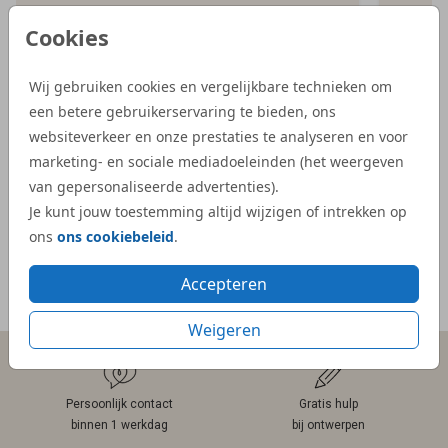
iets bijzonderder kaartje, en bij Studio Dijs
bestel
Cookies
vonden we precies wat we zochten. Zowel
illust
de proefdruk als de daadwerkelijke
aangep
Wij gebruiken cookies en vergelijkbare technieken om
geboortekaartjes waren snel geleverd.”
Dijs. 
een betere gebruikerservaring te bieden, ons
bij on
- Kelly
websiteverkeer en onze prestaties te analyseren en voor
veel e
marketing- en sociale mediadoeleinden (het weergeven
kaartje
van gepersonaliseerde advertenties).
- Mar
Je kunt jouw toestemming altijd wijzigen of intrekken op
ons
ons cookiebeleid
.
Accepteren
Meer reviews
Weigeren
Persoonlijk contact
Gratis hulp
binnen 1 werkdag
bij ontwerpen