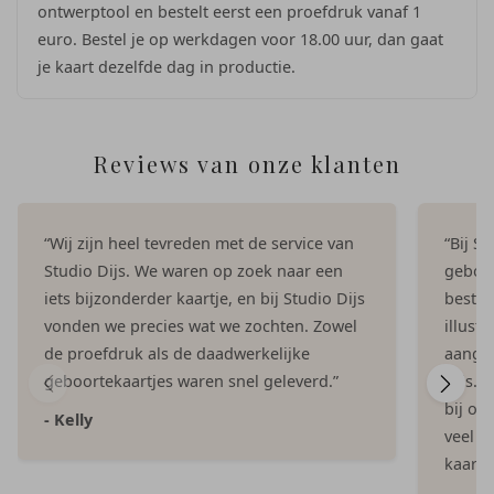
ontwerptool en bestelt eerst een proefdruk vanaf 1
euro. Bestel je op werkdagen voor 18.00 uur, dan gaat
je kaart dezelfde dag in productie.
Reviews van onze klanten
“Wij zijn heel tevreden met de service van
“Bij S
Studio Dijs. We waren op zoek naar een
geboor
iets bijzonderder kaartje, en bij Studio Dijs
bestel
vonden we precies wat we zochten. Zowel
illust
de proefdruk als de daadwerkelijke
aangep
geboortekaartjes waren snel geleverd.”
Dijs. 
bij on
- Kelly
veel e
kaartje