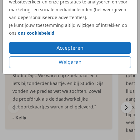
websiteverkeer en onze prestaties te analyseren en voor
marketing- en sociale mediadoeleinden (het weergeven
van gepersonaliseerde advertenties).
Je kunt jouw toestemming altijd wijzigen of intrekken op
ons
ons cookiebeleid
.
Reviews van onze klanten
Accepteren
Weigeren
“Wij zijn heel tevreden met de service van
“Bij S
Studio Dijs. We waren op zoek naar een
geboor
iets bijzonderder kaartje, en bij Studio Dijs
bestel
vonden we precies wat we zochten. Zowel
illust
de proefdruk als de daadwerkelijke
aangep
geboortekaartjes waren snel geleverd.”
Dijs. 
bij on
- Kelly
veel e
kaartje