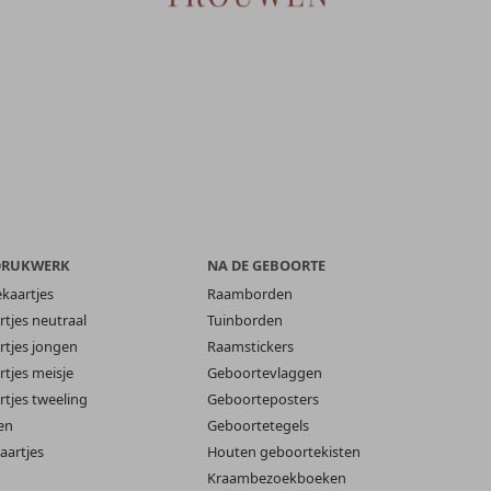
DRUKWERK
NA DE GEBOORTE
ekaartjes
Raamborden
tjes neutraal
Tuinborden
tjes jongen
Raamstickers
tjes meisje
Geboortevlaggen
tjes tweeling
Geboorteposters
en
Geboortetegels
aartjes
Houten geboortekisten
Kraambezoekboeken