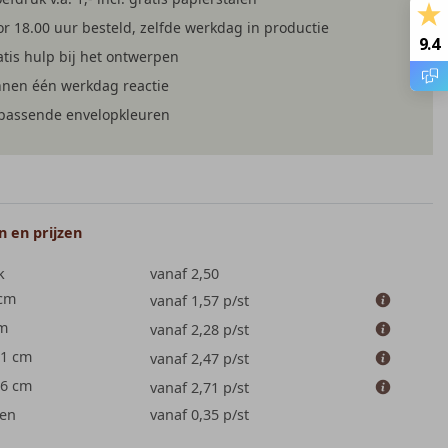
r 18.00 uur besteld, zelfde werkdag in productie
9.4
tis hulp bij het ontwerpen
GEREGISTREERD
GASTENBOEK
PARTNERSCHAP
nnen één werkdag reactie
jpassende envelopkleuren
 en prijzen
k
vanaf 2,50
 cm
vanaf 1,57
p/st
cm
vanaf 2,28
p/st
.1 cm
vanaf 2,47
p/st
.6 cm
vanaf 2,71
p/st
en
vanaf 0,35
p/st