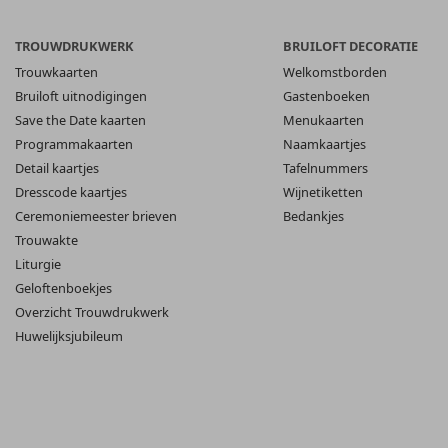
TROUWDRUKWERK
BRUILOFT DECORATIE
Trouwkaarten
Welkomstborden
Bruiloft uitnodigingen
Gastenboeken
Save the Date kaarten
Menukaarten
Programmakaarten
Naamkaartjes
Detail kaartjes
Tafelnummers
Dresscode kaartjes
Wijnetiketten
Ceremoniemeester brieven
Bedankjes
Trouwakte
Liturgie
Geloftenboekjes
Overzicht Trouwdrukwerk
Huwelijksjubileum