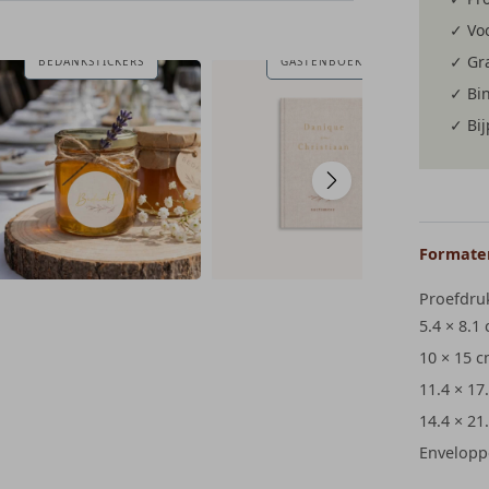
✓ Voo
✓ Gra
BEDANKSTICKERS
GASTENBOEK
✓ Bi
✓ Bi
Formaten
Proefdru
5.4 × 8.1
10 × 15 
11.4 × 17
14.4 × 21
Envelopp