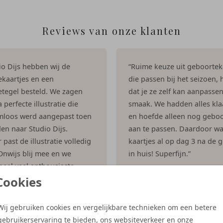
Reviews van onze klanten
dio Dijs hebben wij de
“Ruime keuze uit geboortek
kaartjes en een
die passen bij het seizoen, h
tegel besteld. We zagen
dat je ze zelf kan aanpasse
 perfecte illustratie die
smaak. We hadden alles kla
mloos werd aangepast toen
en hoefde alleen nog geboo
en naar Studio Dijs.
aan te passen. Daardoor w
past de illustratie volledig
kaartjes al op dag 3 na de 
 Onwijs blij mee en we
in huis! Superfijn.”
eel veel enthousiaste
- Ingrid
 gekregen op het kaartje!”
Cookies
es
Wij gebruiken cookies en vergelijkbare technieken om een betere
gebruikerservaring te bieden, ons websiteverkeer en onze