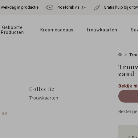
e werkdag in productie
Proefdruk v.a. 1,-
Gratis hulp bij ont
Geboorte 
Kraamcadeaus 
Trouwkaarten 
Sav
Producten 
Tro
Trouw
zand
Bekijk hi
Collectie
Trouwkaarten
Bestel g
g en
✓ Pro