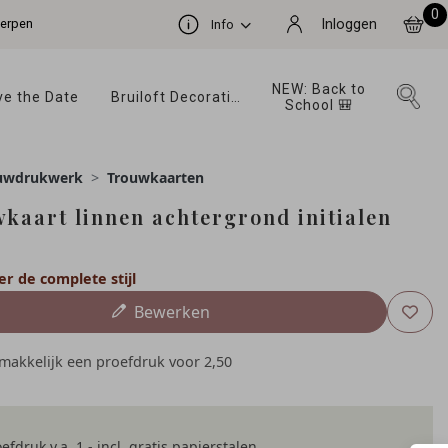
0
werpen
Inloggen
Info
NEW: Back to 
e the Date 
Bruiloft Decoratie 
School 🎒 
uwdrukwerk
Trouwkaarten
kaart linnen achtergrond initialen
er de complete stijl
Bewerken
emakkelijk een proefdruk voor
2,50
efdruk v.a. 1,- incl. gratis papierstalen