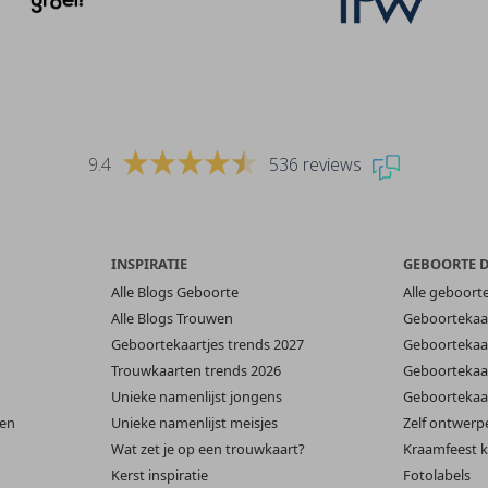
9.4
536 reviews
INSPIRATIE
GEBOORTE 
Alle Blogs Geboorte
Alle geboort
Alle Blogs Trouwen
Geboortekaar
Geboortekaartjes trends 2027
Geboortekaar
Trouwkaarten trends 2026
Geboortekaar
Unieke namenlijst jongens
Geboortekaar
len
Unieke namenlijst meisjes
Zelf ontwerp
Wat zet je op een trouwkaart?
Kraamfeest k
Kerst inspiratie
Fotolabels