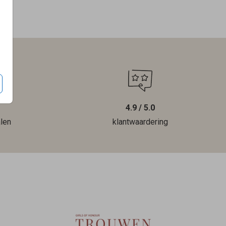
4.9 / 5.0
len
klantwaardering