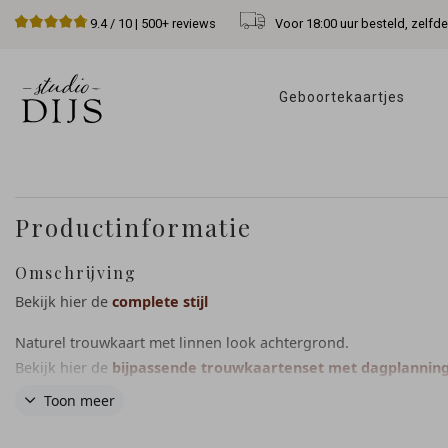
Voor 18:00 uur besteld, zelfd
9.4
/ 10 |
500+
reviews
Geboortekaartjes 
Productinformatie
Omschrijving
Bekijk hier de
complete stijl
Naturel trouwkaart met linnen look achtergrond.
Bekijk hier de
bijpassende trouwkaartenset met dagplannin
detail kaartje
Toon meer