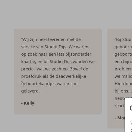
“Wij zijn heel tevreden met de
“Bij Stu
service van Studio Dijs. We waren
geboorte
op zoek naar een iets bijzonderder
geboorte
kaartje, en bij Studio Dijs vonden we
een bijna
precies wat we zochten. Zowel de
problee
proefdruk als de daadwerkelijke
we maild
geboortekaartjes waren snel
Hierdoor 
geleverd.”
bij ons.
hebben h
- Kelly
reacties
- Marlo