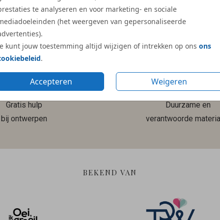
prestaties te analyseren en voor marketing- en sociale
Meer reviews
mediadoeleinden (het weergeven van gepersonaliseerde
advertenties).
Je kunt jouw toestemming altijd wijzigen of intrekken op ons
ons
cookiebeleid
.
Accepteren
Weigeren
Gratis hulp
Duurzame en
bij ontwerpen
verantwoorde materia
BEKEND VAN