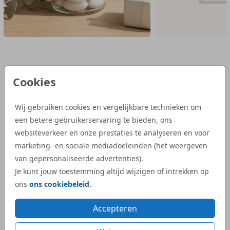
Illustratie op maat laten maken
Willen jullie een illustratie die nog persoonlijker is door
een eigen kapsel er in terug te laten komen? Vraag een
illustratie op maat
aan via
contact
, dan denken we
graag met jullie mee.
Reviews van onze klanten
Cookies
Wij gebruiken cookies en vergelijkbare technieken om
“Wij zijn heel tevreden met de service van
“Bij S
een betere gebruikerservaring te bieden, ons
Studio Dijs. We waren op zoek naar een
geboor
websiteverkeer en onze prestaties te analyseren en voor
iets bijzonderder kaartje, en bij Studio Dijs
bestel
marketing- en sociale mediadoeleinden (het weergeven
vonden we precies wat we zochten. Zowel
illust
van gepersonaliseerde advertenties).
de proefdruk als de daadwerkelijke
aangep
Je kunt jouw toestemming altijd wijzigen of intrekken op
geboortekaartjes waren snel geleverd.”
Dijs. 
ons
ons cookiebeleid
.
bij on
- Kelly
veel e
Accepteren
kaartje