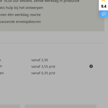
r 18.00 uur besteld, zelfde werkdag in productie
9.4
tis hulp bij het ontwerpen
nnen één werkdag reactie
jpassende envelopkleuren
k
vanaf 2,50
cm
vanaf 3,55
p/st
en
vanaf 0,35
p/st