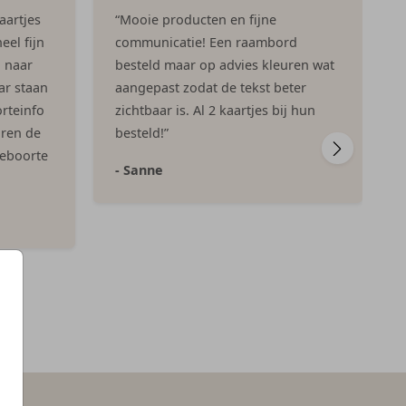
aartjes
“Mooie producten en fijne
eel fijn
communicatie! Een raambord
n naar
besteld maar op advies kleuren wat
ar staan
aangepast zodat de tekst beter
rteinfo
zichtbaar is. Al 2 kaartjes bij hun
aren de
besteld!”
geboorte
- Sanne