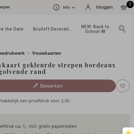
0
werpen
Inloggen
Info
NEW: Back to 
e the Date 
Bruiloft Decoratie 
School 🎒 
uwdrukwerk
Trouwkaarten
kaart gekleurde strepen bordeaux
golvende rand
Bewerken
emakkelijk een proefdruk voor
2,50
efdruk v.a. 1,- incl. gratis papierstalen