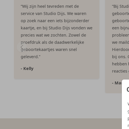
“Wij zijn heel tevreden met de
“Bij Stu
service van Studio Dijs. We waren
geboorte
op zoek naar een iets bijzonderder
geboorte
kaartje, en bij Studio Dijs vonden we
een bijna
precies wat we zochten. Zowel de
problee
proefdruk als de daadwerkelijke
we maild
geboortekaartjes waren snel
Hierdoor 
geleverd.”
bij ons.
hebben h
- Kelly
reacties
- Marlo