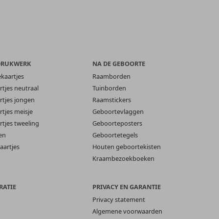
DRUKWERK
NA DE GEBOORTE
ekaartjes
Raamborden
tjes neutraal
Tuinborden
tjes jongen
Raamstickers
tjes meisje
Geboortevlaggen
tjes tweeling
Geboorteposters
en
Geboortetegels
aartjes
Houten geboortekisten
Kraambezoekboeken
RATIE
PRIVACY EN GARANTIE
Privacy statement
Algemene voorwaarden