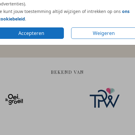
advertenties).
Je kunt jouw toestemming altijd wijzigen of intrekken op ons
ons
cookiebeleid
.
Gratis hulp
Duurzame en
Accepteren
Weigeren
bij ontwerpen
verantwoorde materia
BEKEND VAN