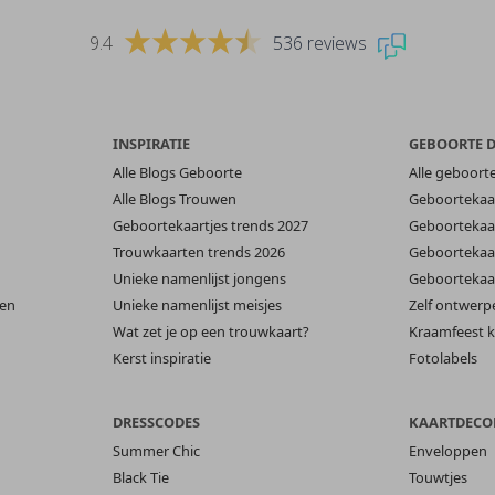
9.4
536 reviews
INSPIRATIE
GEBOORTE 
Alle Blogs Geboorte
Alle geboort
Alle Blogs Trouwen
Geboortekaar
Geboortekaartjes trends 2027
Geboortekaar
Trouwkaarten trends 2026
Geboortekaar
Unieke namenlijst jongens
Geboortekaar
len
Unieke namenlijst meisjes
Zelf ontwerp
Wat zet je op een trouwkaart?
Kraamfeest k
Kerst inspiratie
Fotolabels
DRESSCODES
KAARTDECO
Summer Chic
Enveloppen
Black Tie
Touwtjes