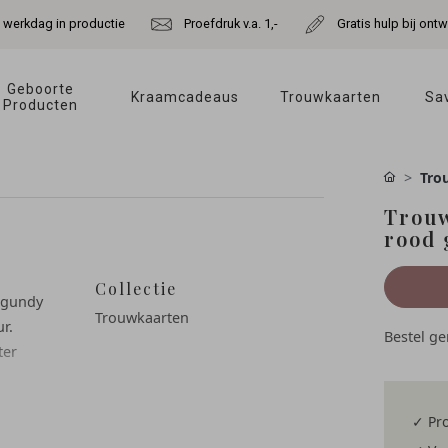
e werkdag in productie
Proefdruk v.a. 1,-
Gratis hulp bij ont
Geboorte 
Kraamcadeaus 
Trouwkaarten 
Sav
Producten 
Tro
Trouw
rood 
Collectie
urgundy
Trouwkaarten
r.
Bestel g
ter
✓ Pro