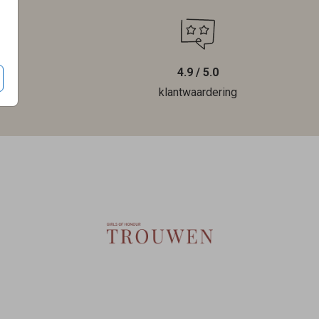
4.9 / 5.0
len
klantwaardering