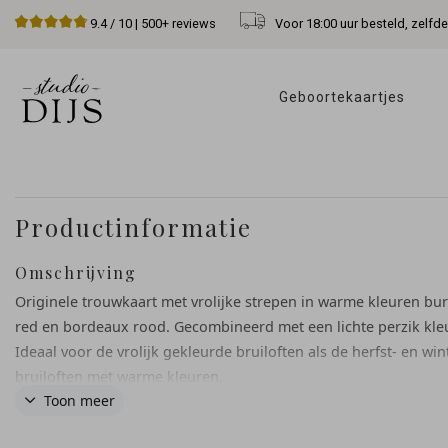
Voor 18:00 uur besteld, zelfd
9.4
/ 10 |
500+
reviews
Geboortekaartjes 
Productinformatie
Omschrijving
Originele trouwkaart met vrolijke strepen in warme kleuren b
red en bordeaux rood. Gecombineerd met een lichte perzik kleu
Ideaal voor de vrolijk gekleurde bruiloften als de herfst- en win
bruiloften met warme kleuren.
Toon meer