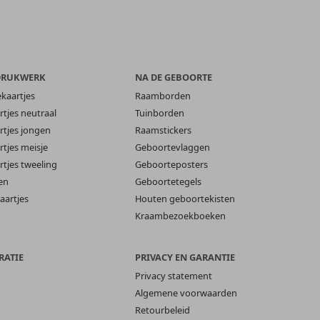
DRUKWERK
NA DE GEBOORTE
ekaartjes
Raamborden
tjes neutraal
Tuinborden
tjes jongen
Raamstickers
tjes meisje
Geboortevlaggen
tjes tweeling
Geboorteposters
en
Geboortetegels
aartjes
Houten geboortekisten
Kraambezoekboeken
RATIE
PRIVACY EN GARANTIE
Privacy statement
Algemene voorwaarden
Retourbeleid