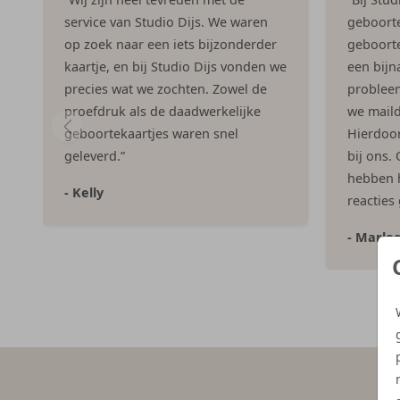
service van Studio Dijs. We waren
geboorte
op zoek naar een iets bijzonderder
geboorte
kaartje, en bij Studio Dijs vonden we
een bijna
precies wat we zochten. Zowel de
problee
proefdruk als de daadwerkelijke
we maild
geboortekaartjes waren snel
Hierdoor 
geleverd.”
bij ons.
hebben h
- Kelly
reacties
- Marlo