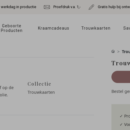
e werkdag in productie
Proefdruk v.a. 1,-
Gratis hulp bij ont
Geboorte 
Kraamcadeaus 
Trouwkaarten 
Sav
Producten 
Tro
Trouw
Collectie
lf op de
Bestel g
Trouwkaarten
lie.
✓ Pro
✓ Voo