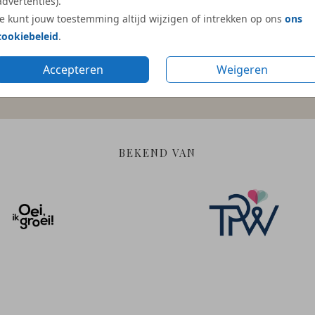
advertenties).
Je kunt jouw toestemming altijd wijzigen of intrekken op ons
ons
cookiebeleid
.
Gratis hulp
Duurzame en
Accepteren
Weigeren
bij ontwerpen
verantwoorde materia
BEKEND VAN