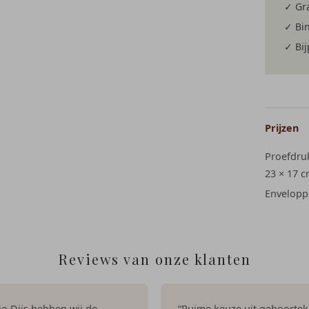
✓ Gra
✓ Bi
✓ Bi
Prijzen
Proefdru
23 × 17 
Envelopp
Reviews van onze klanten
dio Dijs hebben wij de
“Ruime keuze uit geboortek