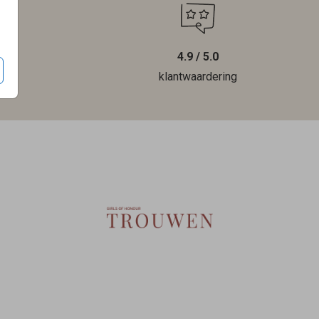
4.9 / 5.0
len
klantwaardering