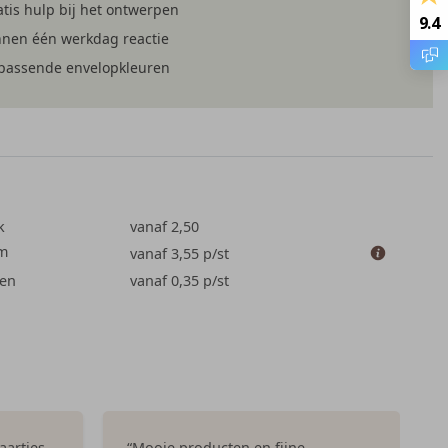
tis hulp bij het ontwerpen
9.4
nnen één werkdag reactie
jpassende envelopkleuren
k
vanaf 2,50
cm
vanaf 3,55
p/st
en
vanaf 0,35
p/st
aartjes
“Mooie producten en fijne