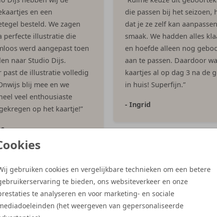
kaartjes en een
die passen bij het seizoen, h
tegel besteld. We zagen
dat je ze zelf kan aanpasse
 perfecte illustratie die
smaak. We hadden alles kla
mloos werd aangepast toen
en hoefde alleen nog geboo
en naar Studio Dijs.
aan te passen. Daardoor w
past de illustratie volledig
kaartjes al op dag 3 na de 
 Onwijs blij mee en we
in huis! Superfijn.”
eel veel enthousiaste
- Ingrid
 gekregen op het kaartje!”
es
Cookies
Wij gebruiken cookies en vergelijkbare technieken om een betere
Meer reviews
gebruikerservaring te bieden, ons websiteverkeer en onze
prestaties te analyseren en voor marketing- en sociale
mediadoeleinden (het weergeven van gepersonaliseerde