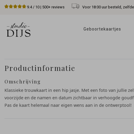
Voor 18:00 uur besteld, zelfd
9.4
/ 10 |
500+
reviews
Geboortekaartjes 
Productinformatie
Omschrijving
Klassieke trouwkaart in een hip jasje. Met een foto van jullie ze
voorzijde en de namen en datum zichtbaar in verhoogde goudfo
Pas de kaart helemaal naar eigen wens aan in de ontwerptool!