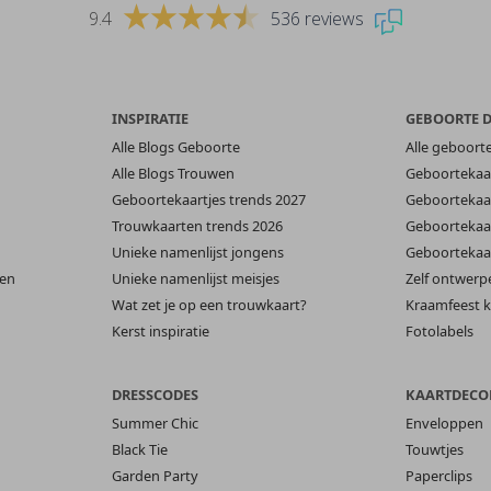
9.4
536 reviews
INSPIRATIE
GEBOORTE 
Alle Blogs Geboorte
Alle geboort
Alle Blogs Trouwen
Geboortekaar
Geboortekaartjes trends 2027
Geboortekaar
Trouwkaarten trends 2026
Geboortekaar
Unieke namenlijst jongens
Geboortekaar
len
Unieke namenlijst meisjes
Zelf ontwerp
Wat zet je op een trouwkaart?
Kraamfeest k
Kerst inspiratie
Fotolabels
DRESSCODES
KAARTDECO
Summer Chic
Enveloppen
Black Tie
Touwtjes
Garden Party
Paperclips