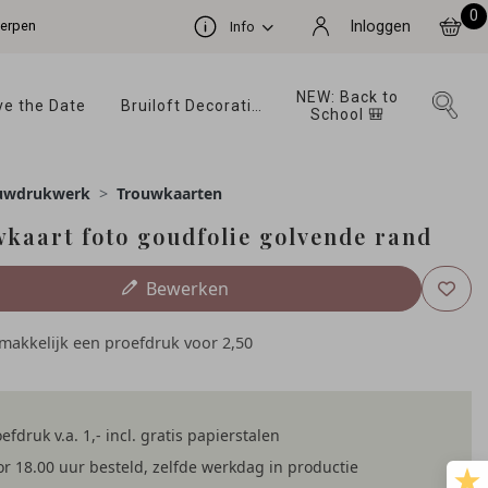
0
werpen
Inloggen
Info
NEW: Back to 
e the Date 
Bruiloft Decoratie 
School 🎒 
uwdrukwerk
Trouwkaarten
kaart foto goudfolie golvende rand
Bewerken
emakkelijk een proefdruk voor
2,50
efdruk v.a. 1,- incl. gratis papierstalen
r 18.00 uur besteld, zelfde werkdag in productie