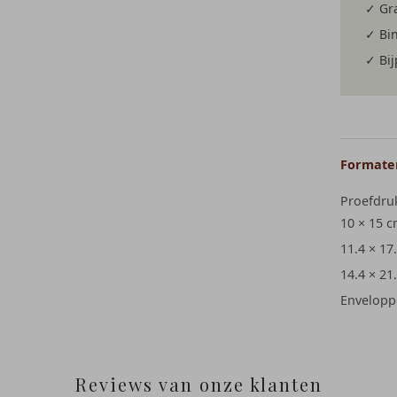
✓ Gra
✓ Bi
✓ Bi
Formaten
Proefdru
10 × 15 
11.4 × 17
14.4 × 21
Envelopp
Reviews van onze klanten