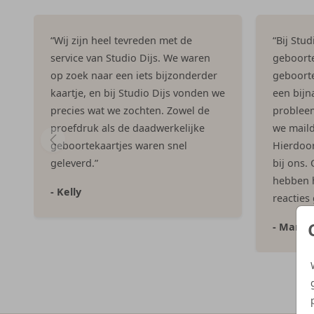
“Wij zijn heel tevreden met de
“Bij Stu
service van Studio Dijs. We waren
geboorte
op zoek naar een iets bijzonderder
geboorte
kaartje, en bij Studio Dijs vonden we
een bijna
precies wat we zochten. Zowel de
problee
proefdruk als de daadwerkelijke
we maild
geboortekaartjes waren snel
Hierdoor 
geleverd.”
bij ons.
hebben h
- Kelly
reacties
- Marlo