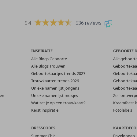
9.4
536 reviews
INSPIRATIE
GEBOORTE 
Alle Blogs Geboorte
Alle geboort
Alle Blogs Trouwen
Geboortekaar
Geboortekaartjes trends 2027
Geboortekaar
Trouwkaarten trends 2026
Geboortekaar
Unieke namenlijst jongens
Geboortekaar
len
Unieke namenlijst meisjes
Zelf ontwerp
Wat zet je op een trouwkaart?
Kraamfeest k
Kerst inspiratie
Fotolabels
DRESSCODES
KAARTDECO
Summer Chic
Enveloppen