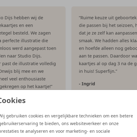
dio Dijs hebben wij de
“Ruime keuze uit geboortek
kaartjes en een
die passen bij het seizoen, h
tegel besteld. We zagen
dat je ze zelf kan aanpasse
 perfecte illustratie die
smaak. We hadden alles kla
mloos werd aangepast toen
en hoefde alleen nog geboo
en naar Studio Dijs.
aan te passen. Daardoor w
past de illustratie volledig
kaartjes al op dag 3 na de 
 Onwijs blij mee en we
in huis! Superfijn.”
eel veel enthousiaste
- Ingrid
 gekregen op het kaartje!”
Cookies
es
Wij gebruiken cookies en vergelijkbare technieken om een betere
gebruikerservaring te bieden, ons websiteverkeer en onze
Meer reviews
prestaties te analyseren en voor marketing- en sociale