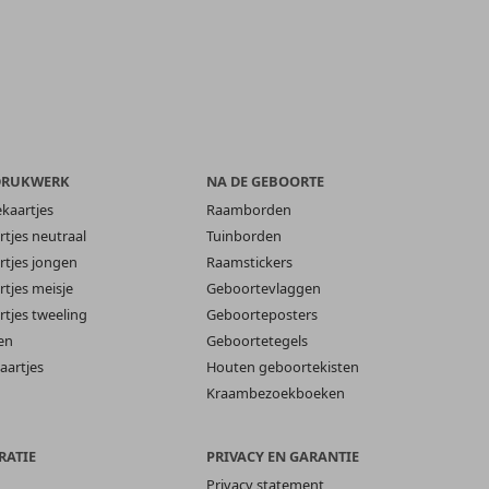
DRUKWERK
NA DE GEBOORTE
ekaartjes
Raamborden
tjes neutraal
Tuinborden
tjes jongen
Raamstickers
tjes meisje
Geboortevlaggen
tjes tweeling
Geboorteposters
en
Geboortetegels
aartjes
Houten geboortekisten
Kraambezoekboeken
RATIE
PRIVACY EN GARANTIE
Privacy statement