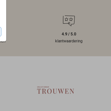
4.9 / 5.0
len
klantwaardering