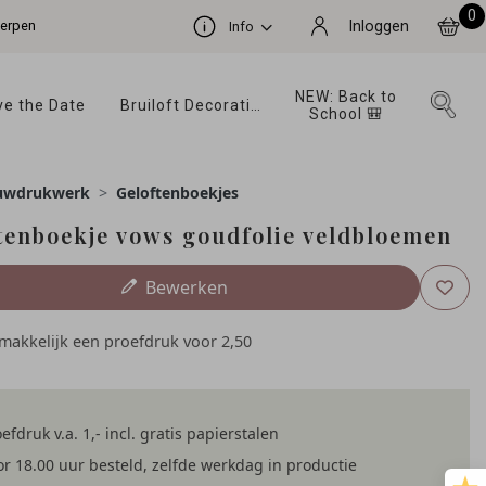
0
werpen
Inloggen
Info
NEW: Back to 
e the Date 
Bruiloft Decoratie 
School 🎒 
uwdrukwerk
Geloftenboekjes
tenboekje vows goudfolie veldbloemen
Bewerken
emakkelijk een proefdruk voor
2,50
efdruk v.a. 1,- incl. gratis papierstalen
r 18.00 uur besteld, zelfde werkdag in productie