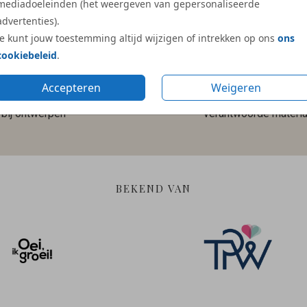
mediadoeleinden (het weergeven van gepersonaliseerde
advertenties).
Je kunt jouw toestemming altijd wijzigen of intrekken op ons
ons
cookiebeleid
.
Accepteren
Weigeren
Gratis hulp
Duurzame en
bij ontwerpen
verantwoorde materia
BEKEND VAN