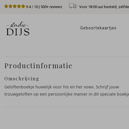
Voor 18:00 uur besteld, zelfd
9.4
/ 10 |
500+
reviews
Geboortekaartjes 
Productinformatie
Omschrijving
Geloftenboekje huwelijk voor his en her vows. Schrijf jouw
trouwgeloften op een persoonlijke manier in dit speciale boekj