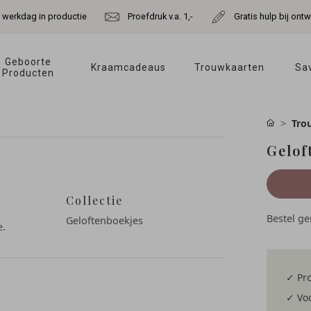
e werkdag in productie
Proefdruk v.a. 1,-
Gratis hulp bij ont
Geboorte 
Kraamcadeaus 
Trouwkaarten 
Sav
Producten 
Tro
Gelof
Collectie
Bestel g
Geloftenboekjes
e.
✓ Pro
✓ Voo