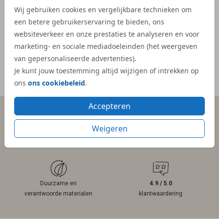
veel e
Wij gebruiken cookies en vergelijkbare technieken om
kaartje
een betere gebruikerservaring te bieden, ons
websiteverkeer en onze prestaties te analyseren en voor
- Mar
marketing- en sociale mediadoeleinden (het weergeven
van gepersonaliseerde advertenties).
Je kunt jouw toestemming altijd wijzigen of intrekken op
Meer reviews
ons
ons cookiebeleid
.
Accepteren
Weigeren
Persoonlijk contact
Gratis hulp
binnen 1 werkdag
bij ontwerpen
Duurzame en
4.9 / 5.0
verantwoorde materialen
klantwaardering