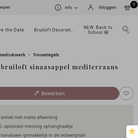
0
werpen
Inloggen
Info
NEW: Back to 
e the Date 
Bruiloft Decoratie 
School 🎒 
uwdrukwerk
Trouwtegels
 bruiloft sinaasappel mediterraans
Bewerken
ramiek met matte afwerking
l. optioneel messing ophanghaakje
sonaliseer gemakkelijk in de ontwerptool