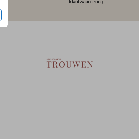
len
klantwaardering