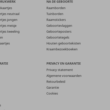
DRUKWERK
NA DE GEBOORTE
ekaartjes
Raamborden
tjes neutraal
Tuinborden
tjes jongen
Raamstickers
tjes meisje
Geboortevlaggen
tjes tweeling
Geboorteposters
en
Geboortetegels
aartjes
Houten geboortekisten
Kraambezoekboeken
RATIE
PRIVACY EN GARANTIE
Privacy statement
Algemene voorwaarden
Retourbeleid
Garantie
Cookies
s