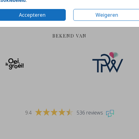
cookiebeleid
.
bij ontwerpen
verantwoorde materia
Accepteren
Weigeren
BEKEND VAN
9.4
536 reviews