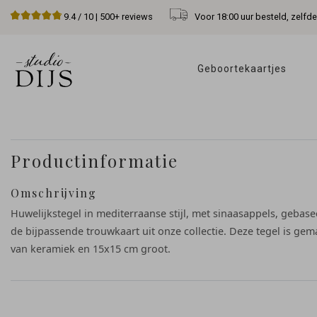
Voor 18:00 uur besteld, zelfd
9.4
/ 10 |
500+
reviews
Geboortekaartjes 
Productinformatie
Omschrijving
Huwelijkstegel in mediterraanse stijl, met sinaasappels, gebas
de bijpassende trouwkaart uit onze collectie. Deze tegel is gem
van keramiek en 15x15 cm groot.