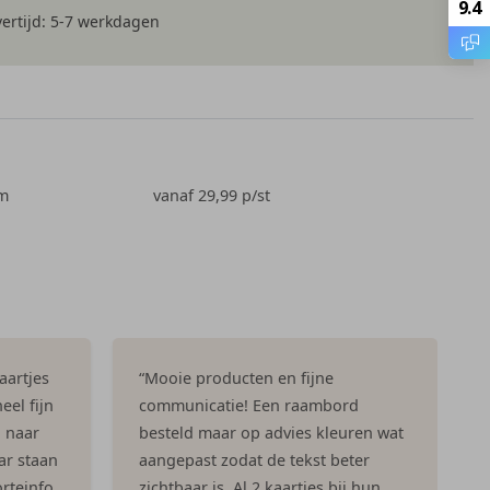
9.4
ertijd: 5-7 werkdagen
cm
vanaf 29,99
p/st
aartjes
“Mooie producten en fijne
eel fijn
communicatie! Een raambord
n naar
besteld maar op advies kleuren wat
ar staan
aangepast zodat de tekst beter
rteinfo
zichtbaar is. Al 2 kaartjes bij hun