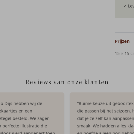
✓ Lev
Prijzen
15 × 15 
Reviews van onze klanten
dio Dijs hebben wij de
“Ruime keuze uit geboortek
kaartjes en een
die passen bij het seizoen, h
tegel besteld. We zagen
dat je ze zelf kan aanpasse
 perfecte illustratie die
smaak. We hadden alles kla
mloos werd aangepast toen
en hoefde alleen nog geboo