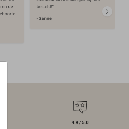
aren de
besteld!”
geboorte
- Sanne
4.9 / 5.0