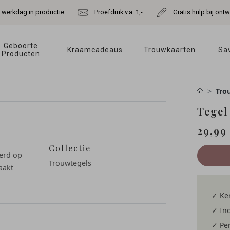
e werkdag in productie
Proefdruk v.a. 1,-
Gratis hulp bij ont
Geboorte 
Kraamcadeaus 
Trouwkaarten 
Sav
Producten 
Tro
Tegel
29,99
Collectie
eerd op
Trouwtegels
aakt
✓ Ke
✓ Inc
✓ Per