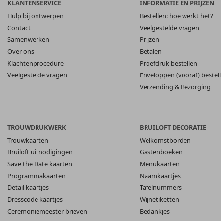
KLANTENSERVICE
INFORMATIE EN PRIJZEN
Hulp bij ontwerpen
Bestellen: hoe werkt het?
Contact
Veelgestelde vragen
Samenwerken
Prijzen
Over ons
Betalen
Klachtenprocedure
Proefdruk bestellen
Veelgestelde vragen
Enveloppen (vooraf) bestel
Verzending & Bezorging
TROUWDRUKWERK
BRUILOFT DECORATIE
Trouwkaarten
Welkomstborden
Bruiloft uitnodigingen
Gastenboeken
Save the Date kaarten
Menukaarten
Programmakaarten
Naamkaartjes
Detail kaartjes
Tafelnummers
Dresscode kaartjes
Wijnetiketten
Ceremoniemeester brieven
Bedankjes