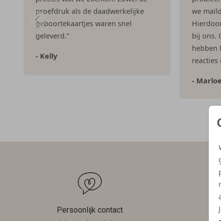
proefdruk als de daadwerkelijke
we maild
geboortekaartjes waren snel
Hierdoor 
geleverd.”
bij ons.
hebben h
- Kelly
reacties
- Marlo
Persoonlijk contact