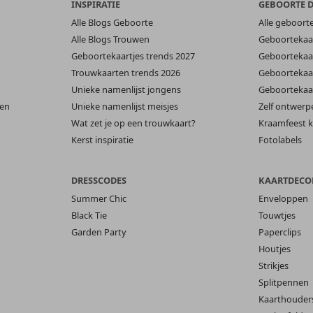
INSPIRATIE
GEBOORTE 
Alle Blogs Geboorte
Alle geboort
Alle Blogs Trouwen
Geboortekaar
Geboortekaartjes trends 2027
Geboortekaar
Trouwkaarten trends 2026
Geboortekaar
Unieke namenlijst jongens
Geboortekaar
len
Unieke namenlijst meisjes
Zelf ontwerp
Wat zet je op een trouwkaart?
Kraamfeest k
Kerst inspiratie
Fotolabels
DRESSCODES
KAARTDECO
Summer Chic
Enveloppen
Black Tie
Touwtjes
Garden Party
Paperclips
Houtjes
Strikjes
Splitpennen
Kaarthouder