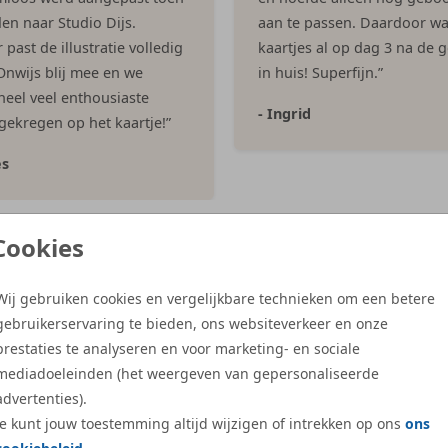
en naar Studio Dijs.
aan te passen. Daardoor w
past de illustratie volledig
kaartjes al op dag 3 na de 
 Onwijs blij mee en we
in huis! Superfijn.”
eel veel enthousiaste
- Ingrid
 gekregen op het kaartje!”
es
Cookies
Meer reviews
Wij gebruiken cookies en vergelijkbare technieken om een betere
gebruikerservaring te bieden, ons websiteverkeer en onze
prestaties te analyseren en voor marketing- en sociale
mediadoeleinden (het weergeven van gepersonaliseerde
advertenties).
Je kunt jouw toestemming altijd wijzigen of intrekken op ons
ons
Gratis hulp
Duurzame en