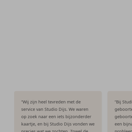
“Wij zijn heel tevreden met de
“Bij Stu
service van Studio Dijs. We waren
geboorte
op zoek naar een iets bijzonderder
geboorte
kaartje, en bij Studio Dijs vonden we
een bijna
precies wat we zochten. Zowel de
problee