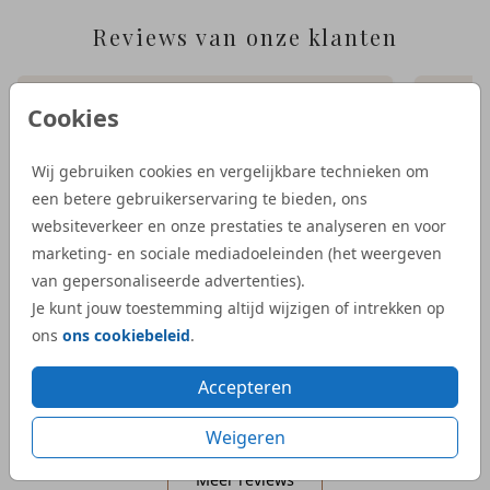
Reviews van onze klanten
Cookies
“Wij zijn heel tevreden met de service van
“Bij S
Studio Dijs. We waren op zoek naar een
geboor
iets bijzonderder kaartje, en bij Studio Dijs
bestel
Wij gebruiken cookies en vergelijkbare technieken om
vonden we precies wat we zochten. Zowel
illust
een betere gebruikerservaring te bieden, ons
de proefdruk als de daadwerkelijke
aangep
websiteverkeer en onze prestaties te analyseren en voor
geboortekaartjes waren snel geleverd.”
Dijs. 
marketing- en sociale mediadoeleinden (het weergeven
bij on
van gepersonaliseerde advertenties).
- Kelly
veel e
Je kunt jouw toestemming altijd wijzigen of intrekken op
kaartje
ons
ons cookiebeleid
.
- Mar
Accepteren
Weigeren
Meer reviews