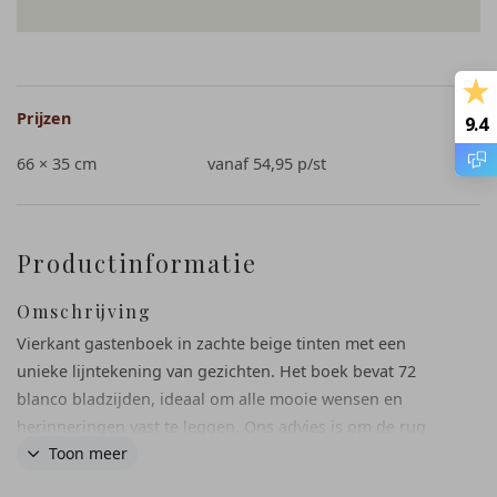
Prijzen
9.4
66 × 35 cm
vanaf 54,95
p/st
Productinformatie
Omschrijving
Vierkant gastenboek in zachte beige tinten met een
unieke lijntekening van gezichten. Het boek bevat 72
blanco bladzijden, ideaal om alle mooie wensen en
herinneringen vast te leggen. Ons advies is om de rug
Toon meer
van het gastenboek leeg te laten. Let op: foliedruk is niet
mogelijk op de gastenboeken.