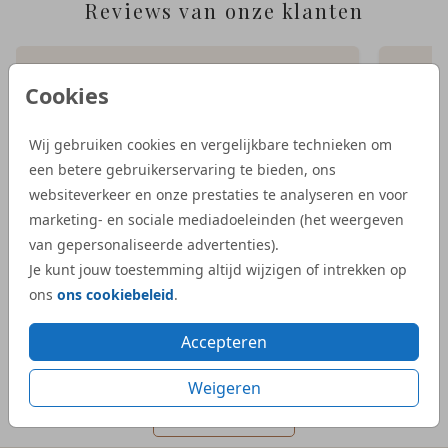
Reviews van onze klanten
“Wij zijn heel tevreden met de service van
“Bij S
Cookies
Studio Dijs. We waren op zoek naar een
geboor
iets bijzonderder kaartje, en bij Studio Dijs
bestel
Wij gebruiken cookies en vergelijkbare technieken om
vonden we precies wat we zochten. Zowel
illust
een betere gebruikerservaring te bieden, ons
de proefdruk als de daadwerkelijke
aangep
websiteverkeer en onze prestaties te analyseren en voor
geboortekaartjes waren snel geleverd.”
Dijs. 
marketing- en sociale mediadoeleinden (het weergeven
bij on
van gepersonaliseerde advertenties).
- Kelly
veel e
Je kunt jouw toestemming altijd wijzigen of intrekken op
kaartje
ons
ons cookiebeleid
.
- Mar
Accepteren
Weigeren
Meer reviews