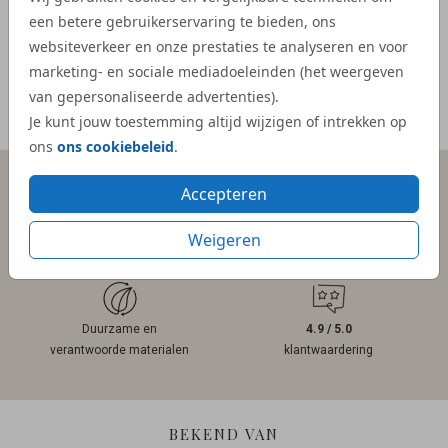
een betere gebruikerservaring te bieden, ons
- Mar
websiteverkeer en onze prestaties te analyseren en voor
marketing- en sociale mediadoeleinden (het weergeven
van gepersonaliseerde advertenties).
Meer reviews
Je kunt jouw toestemming altijd wijzigen of intrekken op
ons
ons cookiebeleid
.
Accepteren
Persoonlijk contact
Gratis hulp
Weigeren
binnen 1 werkdag
bij ontwerpen
Duurzame en
4.9 / 5.0
verantwoorde materialen
klantwaardering
BEKEND VAN