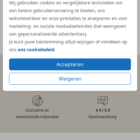
Wij gebruiken cookies en vergelijkbare technieken om
kaartje
een betere gebruikerservaring te bieden, ons
- Mar
websiteverkeer en onze prestaties te analyseren en voor
marketing- en sociale mediadoeleinden (het weergeven
van gepersonaliseerde advertenties).
Je kunt jouw toestemming altijd wijzigen of intrekken op
Meer reviews
ons
ons cookiebeleid
.
Accepteren
Persoonlijk contact
Gratis hulp
Weigeren
binnen 1 werkdag
bij ontwerpen
Duurzame en
4.9 / 5.0
verantwoorde materialen
klantwaardering