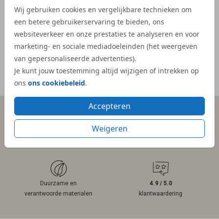
veel e
Wij gebruiken cookies en vergelijkbare technieken om
kaartje
een betere gebruikerservaring te bieden, ons
websiteverkeer en onze prestaties te analyseren en voor
- Mar
marketing- en sociale mediadoeleinden (het weergeven
van gepersonaliseerde advertenties).
Je kunt jouw toestemming altijd wijzigen of intrekken op
Meer reviews
ons
ons cookiebeleid
.
Accepteren
Weigeren
Persoonlijk contact
Gratis hulp
binnen 1 werkdag
bij ontwerpen
Duurzame en
4.9 / 5.0
verantwoorde materialen
klantwaardering