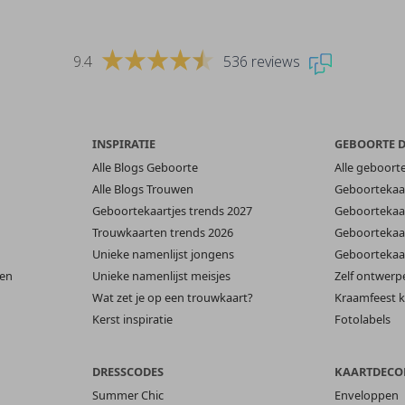
9.4
536 reviews
INSPIRATIE
GEBOORTE 
Alle Blogs Geboorte
Alle geboort
Alle Blogs Trouwen
Geboortekaar
Geboortekaartjes trends 2027
Geboortekaar
Trouwkaarten trends 2026
Geboortekaar
Unieke namenlijst jongens
Geboortekaar
len
Unieke namenlijst meisjes
Zelf ontwerp
Wat zet je op een trouwkaart?
Kraamfeest k
Kerst inspiratie
Fotolabels
DRESSCODES
KAARTDECO
Summer Chic
Enveloppen