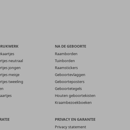
DRUKWERK
NA DE GEBOORTE
ekaartjes
Raamborden
tjes neutraal
Tuinborden
tjes jongen
Raamstickers
tjes meisje
Geboortevlaggen
tjes tweeling
Geboorteposters
en
Geboortetegels
aartjes
Houten geboortekisten
Kraambezoekboeken
RATIE
PRIVACY EN GARANTIE
Privacy statement