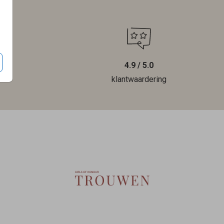
4.9 / 5.0
len
klantwaardering