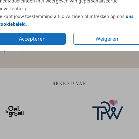
mediadoeleinden (het weergeven van gepersonaliseerde
advertenties).
Je kunt jouw toestemming altijd wijzigen of intrekken op ons
ons
cookiebeleid
.
Accepteren
Weigeren
Gratis hulp
Duurzame en
bij ontwerpen
verantwoorde materia
BEKEND VAN