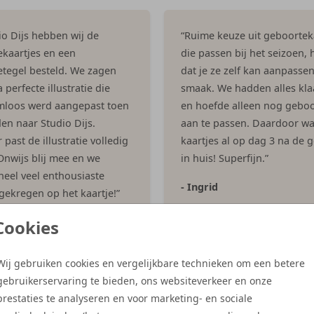
dio Dijs hebben wij de
“Ruime keuze uit geboortek
kaartjes en een
die passen bij het seizoen, h
tegel besteld. We zagen
dat je ze zelf kan aanpasse
 perfecte illustratie die
smaak. We hadden alles kla
mloos werd aangepast toen
en hoefde alleen nog geboo
en naar Studio Dijs.
aan te passen. Daardoor w
past de illustratie volledig
kaartjes al op dag 3 na de 
 Onwijs blij mee en we
in huis! Superfijn.”
eel veel enthousiaste
- Ingrid
 gekregen op het kaartje!”
es
Cookies
Wij gebruiken cookies en vergelijkbare technieken om een betere
gebruikerservaring te bieden, ons websiteverkeer en onze
Meer reviews
prestaties te analyseren en voor marketing- en sociale