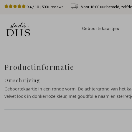
Voor 18:00 uur besteld, zelfd
9.4
/ 10 |
500+
reviews
Geboortekaartjes 
Productinformatie
Omschrijving
Geboortekaartje in een ronde vorm. De achtergrond van het kaa
velvet look in donkerroze kleur, met goudfolie naam en sterretj