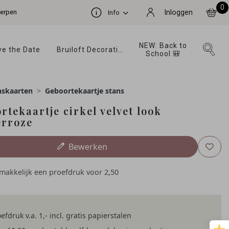
0
werpen
Inloggen
Info
NEW: Back to 
e the Date 
Bruiloft Decoratie 
School 🎒 
nskaarten
Geboortekaartje stans
rtekaartje cirkel velvet look
rroze
Bewerken
emakkelijk een proefdruk voor
2,50
efdruk v.a. 1,- incl. gratis papierstalen