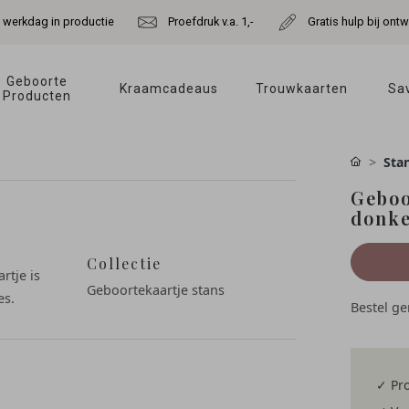
e werkdag in productie
Proefdruk v.a. 1,-
Gratis hulp bij ont
Geboorte 
Kraamcadeaus 
Trouwkaarten 
Sav
Producten 
Sta
Geboo
donke
Collectie
rtje is
Geboortekaartje stans
es.
Bestel g
✓ Pro