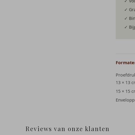
✓ Voo
✓ Gra
✓ Bi
✓ Bi
Formaten
Proefdru
13 × 13 
15 × 15 
Envelopp
Reviews van onze klanten