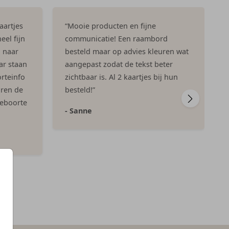
aartjes
“Mooie producten en fijne
eel fijn
communicatie! Een raambord
n naar
besteld maar op advies kleuren wat
ar staan
aangepast zodat de tekst beter
rteinfo
zichtbaar is. Al 2 kaartjes bij hun
aren de
besteld!”
geboorte
- Sanne