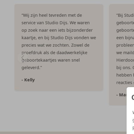
“Wij zijn heel tevreden met de
“Bij Stu
service van Studio Dijs. We waren
geboorte
op zoek naar een iets bijzonderder
geboorte
kaartje, en bij Studio Dijs vonden we
een bijna
precies wat we zochten. Zowel de
problee
proefdruk als de daadwerkelijke
we maild
geboortekaartjes waren snel
Hierdoor 
geleverd.”
bij ons.
hebben h
- Kelly
reacties
- Marlo