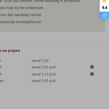
r 18.00 uur besteld, zelfde werkdag in productie
9.4
tis hulp bij het ontwerpen
nnen één werkdag reactie
jpassende envelopkleuren
 en prijzen
k
vanaf 2,50
cm
vanaf 2,92
p/st
cm
vanaf 3,12
p/st
en
vanaf 0,35
p/st