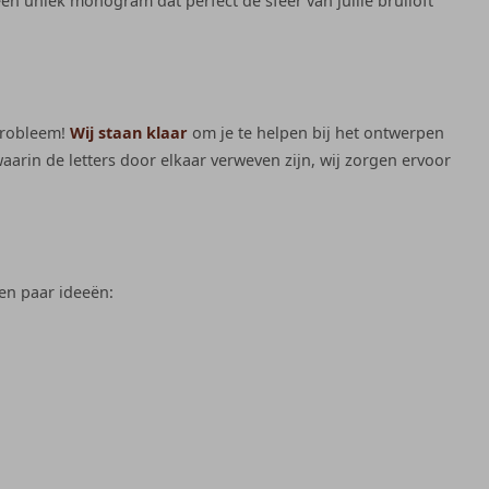
 een uniek monogram dat perfect de sfeer van jullie bruiloft
 probleem!
Wij staan klaar
om je te helpen bij het ontwerpen
aarin de letters door elkaar verweven zijn, wij zorgen ervoor
Een paar ideeën: