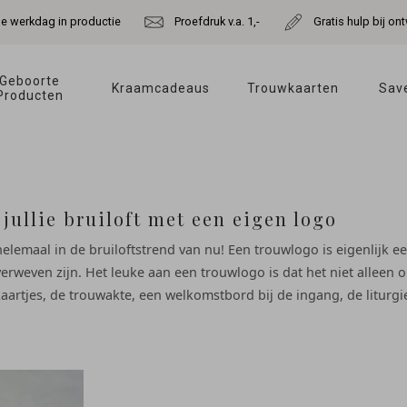
de werkdag in productie
Proefdruk v.a. 1,-
Gratis hulp bij o
Geboorte 
Kraamcadeaus 
Trouwkaarten 
Save
Producten 
 jullie bruiloft met een eigen logo
 helemaal in de bruiloftstrend van nu! Een trouwlogo is eigenlijk ee
verweven zijn. Het leuke aan een trouwlogo is dat het niet alleen
rtjes, de trouwakte, een welkomstbord bij de ingang, de liturgie 