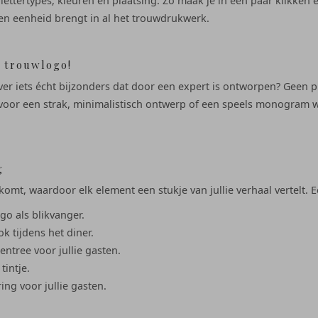
 lettertypes, kleuren en plaatsing. Zo maak je in een paar klikken
is en eenheid brengt in al het trouwdrukwerk.
 trouwlogo!
liever iets écht bijzonders dat door een expert is ontworpen? Geen
an voor een strak, minimalistisch ontwerp of een speels monogram w
g
omt, waardoor elk element een stukje van jullie verhaal vertelt. 
go als blikvanger.
ok tijdens het diner.
ntree voor jullie gasten.
tintje.
ing voor jullie gasten.