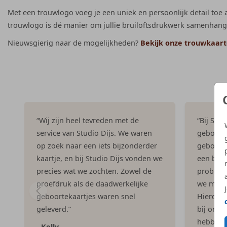
Met een trouwlogo voeg je een uniek en persoonlijk detail toe a
trouwlogo is dé manier om jullie bruiloftsdrukwerk samenhange
Nieuwsgierig naar de mogelijkheden?
Bekijk onze trouwkaarte
“Wij zijn heel tevreden met de
“Bij Stu
service van Studio Dijs. We waren
geboorte
op zoek naar een iets bijzonderder
geboorte
kaartje, en bij Studio Dijs vonden we
een bijna
precies wat we zochten. Zowel de
problee
proefdruk als de daadwerkelijke
we maild
geboortekaartjes waren snel
Hierdoor 
geleverd.”
bij ons.
hebben h
- Kelly