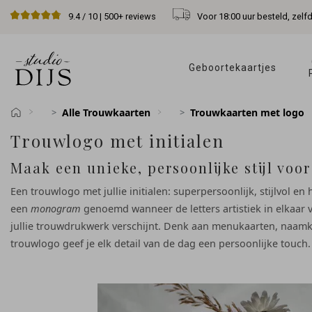
Voor 18:00 uur besteld, zelf
9.4
/ 10 |
500+
reviews
Geboortekaartjes 
Alle Trouwkaarten
Trouwkaarten met logo
Trouwlogo met initialen
Maak een unieke, persoonlijke stijl voor
Een trouwlogo met jullie initialen: superpersoonlijk, stijlvol en
een
monogram
genoemd wanneer de letters artistiek in elkaar 
jullie trouwdrukwerk verschijnt. Denk aan menukaarten, naamkaa
trouwlogo geef je elk detail van de dag een persoonlijke touch.