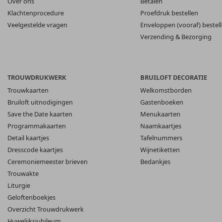
Over ons
Betalen
Klachtenprocedure
Proefdruk bestellen
Veelgestelde vragen
Enveloppen (vooraf) bestel
Verzending & Bezorging
TROUWDRUKWERK
BRUILOFT DECORATIE
Trouwkaarten
Welkomstborden
Bruiloft uitnodigingen
Gastenboeken
Save the Date kaarten
Menukaarten
Programmakaarten
Naamkaartjes
Detail kaartjes
Tafelnummers
Dresscode kaartjes
Wijnetiketten
Ceremoniemeester brieven
Bedankjes
Trouwakte
Liturgie
Geloftenboekjes
Overzicht Trouwdrukwerk
Huwelijksjubileum