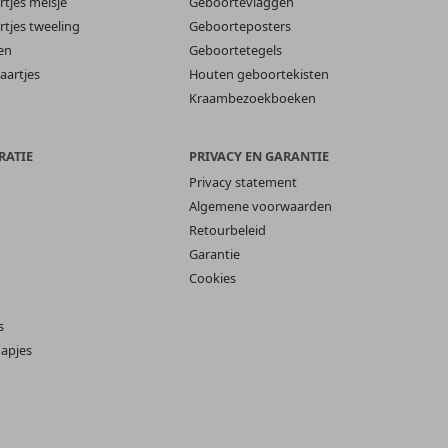
tjes meisje
Geboortevlaggen
tjes tweeling
Geboorteposters
en
Geboortetegels
aartjes
Houten geboortekisten
Kraambezoekboeken
RATIE
PRIVACY EN GARANTIE
Privacy statement
Algemene voorwaarden
Retourbeleid
Garantie
Cookies
s
apjes