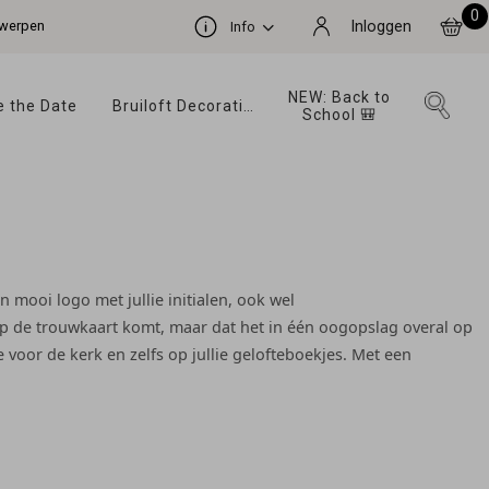
0
ntwerpen
Inloggen
Info
NEW: Back to 
 the Date 
Bruiloft Decoratie 
School 🎒 
n mooi logo met jullie initialen, ook wel
 op de trouwkaart komt, maar dat het in één oogopslag overal op
voor de kerk en zelfs op jullie gelofteboekjes. Met een