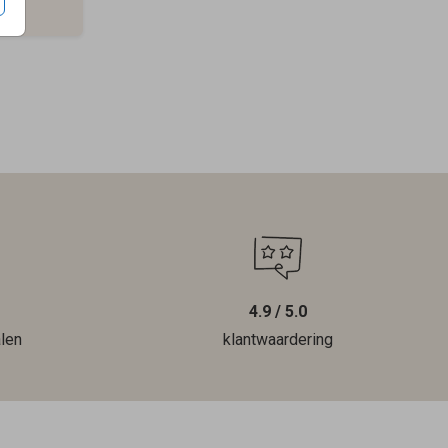
4.9 / 5.0
len
klantwaardering