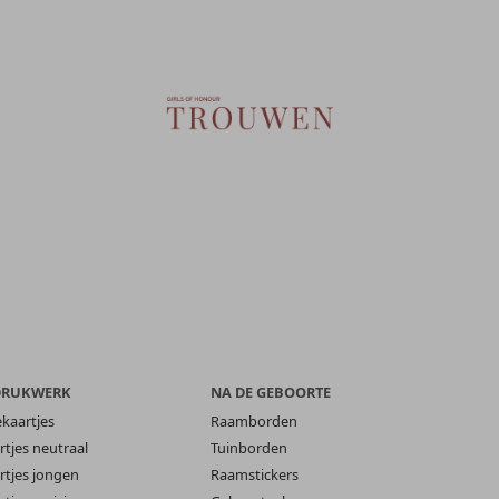
DRUKWERK
NA DE GEBOORTE
ekaartjes
Raamborden
tjes neutraal
Tuinborden
tjes jongen
Raamstickers