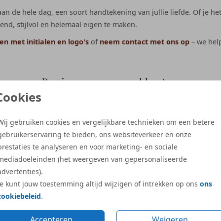
an de hele dag, een soort handtekening van jullie liefde. Of je he
nd, stijlvol en helemaal eigen te maken.
n met initialen en logo's
of
neem contact met ons op
– we hel
Reviews van onze klanten
Cookies
dio Dijs hebben wij de
“Ruime keuze uit geboortek
Wij gebruiken cookies en vergelijkbare technieken om een betere
kaartjes en een
die passen bij het seizoen, h
gebruikerservaring te bieden, ons websiteverkeer en onze
tegel besteld. We zagen
dat je ze zelf kan aanpasse
prestaties te analyseren en voor marketing- en sociale
 perfecte illustratie die
smaak. We hadden alles kla
mediadoeleinden (het weergeven van gepersonaliseerde
mloos werd aangepast toen
en hoefde alleen nog geboo
advertenties).
en naar Studio Dijs.
aan te passen. Daardoor w
Je kunt jouw toestemming altijd wijzigen of intrekken op ons
ons
past de illustratie volledig
kaartjes al op dag 3 na de 
cookiebeleid
.
 Onwijs blij mee en we
in huis! Superfijn.”
eel veel enthousiaste
Accepteren
Weigeren
- Ingrid