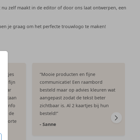
t nu zelf maakt in de editor of door ons laat ontwerpen, een
pen je graag om het perfecte trouwlogo te maken!
aartjes
“Mooie producten en fijne
eel fijn
communicatie! Een raambord
n naar
besteld maar op advies kleuren wat
ar staan
aangepast zodat de tekst beter
rteinfo
zichtbaar is. Al 2 kaartjes bij hun
aren de
besteld!”
geboorte
- Sanne