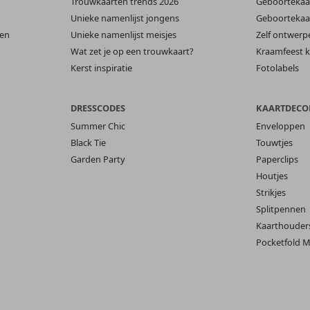
Trouwkaarten trends 2026
Geboortekaar
Unieke namenlijst jongens
Geboortekaar
len
Unieke namenlijst meisjes
Zelf ontwerp
Wat zet je op een trouwkaart?
Kraamfeest k
Kerst inspiratie
Fotolabels
DRESSCODES
KAARTDECO
Summer Chic
Enveloppen
Black Tie
Touwtjes
Garden Party
Paperclips
Houtjes
Strikjes
Splitpennen
Kaarthouder
Pocketfold M