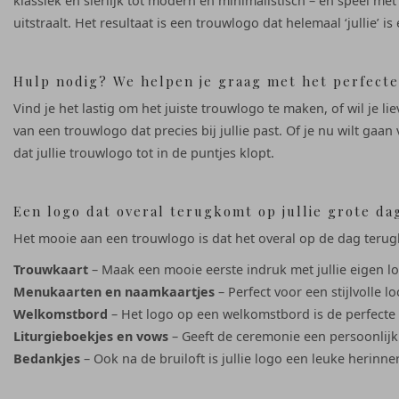
klassiek en sierlijk tot modern en minimalistisch – en speel met
uitstraalt. Het resultaat is een trouwlogo dat helemaal ‘jullie’ 
Hulp nodig? We helpen je graag met het perfecte
Vind je het lastig om het juiste trouwlogo te maken, of wil je 
van een trouwlogo dat precies bij jullie past. Of je nu wilt ga
dat jullie trouwlogo tot in de puntjes klopt.
Een logo dat overal terugkomt op jullie grote da
Het mooie aan een trouwlogo is dat het overal op de dag terugk
Trouwkaart
– Maak een mooie eerste indruk met jullie eigen lo
Menukaarten en naamkaartjes
– Perfect voor een stijlvolle lo
Welkomstbord
– Het logo op een welkomstbord is de perfecte e
Liturgieboekjes en vows
– Geeft de ceremonie een persoonlijk 
Bedankjes
– Ook na de bruiloft is jullie logo een leuke herinner