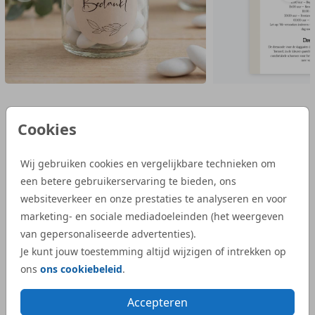
Cookies
Reviews van onze klanten
Wij gebruiken cookies en vergelijkbare technieken om
een betere gebruikerservaring te bieden, ons
“Wij zijn heel tevreden met de service van
“Bij S
websiteverkeer en onze prestaties te analyseren en voor
Studio Dijs. We waren op zoek naar een
geboor
marketing- en sociale mediadoeleinden (het weergeven
iets bijzonderder kaartje, en bij Studio Dijs
bestel
van gepersonaliseerde advertenties).
vonden we precies wat we zochten. Zowel
illust
Je kunt jouw toestemming altijd wijzigen of intrekken op
de proefdruk als de daadwerkelijke
aangep
ons
ons cookiebeleid
.
geboortekaartjes waren snel geleverd.”
Dijs. 
bij on
- Kelly
Accepteren
veel e