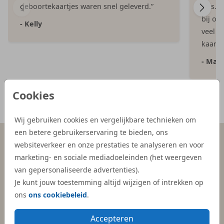
geboortekaartjes waren snel geleverd.”
Dijs. 
bij on
- Kelly
veel e
kaartje
- Mar
Cookies
Meer reviews
Wij gebruiken cookies en vergelijkbare technieken om
een betere gebruikerservaring te bieden, ons
websiteverkeer en onze prestaties te analyseren en voor
marketing- en sociale mediadoeleinden (het weergeven
Persoonlijk contact
Gratis hulp
van gepersonaliseerde advertenties).
binnen 1 werkdag
bij ontwerpen
Je kunt jouw toestemming altijd wijzigen of intrekken op
ons
ons cookiebeleid
.
Duurzame en
4.9 / 5.0
Accepteren
verantwoorde materialen
klantwaardering