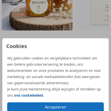
Cookies
Reviews van onze klanten
Wij gebruiken cookies en vergelijkbare technieken om
een betere gebruikerservaring te bieden, ons
“Wij zijn heel tevreden met de service van
“Bij S
websiteverkeer en onze prestaties te analyseren en voor
Studio Dijs. We waren op zoek naar een
geboor
marketing- en sociale mediadoeleinden (het weergeven
iets bijzonderder kaartje, en bij Studio Dijs
bestel
van gepersonaliseerde advertenties).
vonden we precies wat we zochten. Zowel
illust
Je kunt jouw toestemming altijd wijzigen of intrekken op
de proefdruk als de daadwerkelijke
aangep
ons
ons cookiebeleid
.
geboortekaartjes waren snel geleverd.”
Dijs. 
bij on
- Kelly
Accepteren
veel e