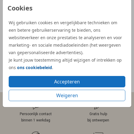
vonden we precies wat we zochten. Zowel
illust
Cookies
de proefdruk als de daadwerkelijke
aangep
geboortekaartjes waren snel geleverd.”
Dijs. 
Wij gebruiken cookies en vergelijkbare technieken om
bij on
een betere gebruikerservaring te bieden, ons
- Kelly
veel e
websiteverkeer en onze prestaties te analyseren en voor
kaartje
marketing- en sociale mediadoeleinden (het weergeven
van gepersonaliseerde advertenties).
- Mar
Je kunt jouw toestemming altijd wijzigen of intrekken op
ons
ons cookiebeleid
.
Accepteren
Meer reviews
Weigeren
Persoonlijk contact
Gratis hulp
binnen 1 werkdag
bij ontwerpen