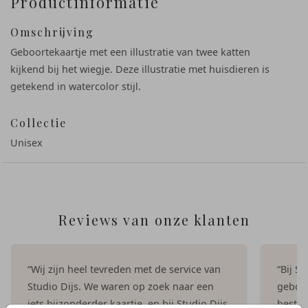
Productinformatie
Omschrijving
Geboortekaartje met een illustratie van twee katten
kijkend bij het wiegje. Deze illustratie met huisdieren is
getekend in watercolor stijl.
Collectie
Unisex
Reviews van onze klanten
“Wij zijn heel tevreden met de service van
“Bij S
Studio Dijs. We waren op zoek naar een
geboor
iets bijzonderder kaartje, en bij Studio Dijs
bestel