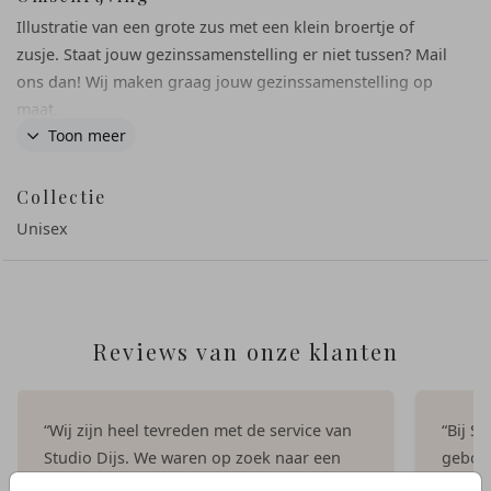
Illustratie van een grote zus met een klein broertje of
zusje. Staat jouw gezinssamenstelling er niet tussen? Mail
ons dan! Wij maken graag jouw gezinssamenstelling op
maat.
Toon meer
Collectie
Unisex
Reviews van onze klanten
“Wij zijn heel tevreden met de service van
“Bij S
Studio Dijs. We waren op zoek naar een
geboor
iets bijzonderder kaartje, en bij Studio Dijs
bestel