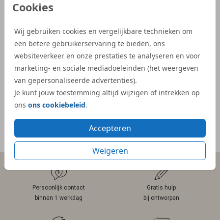
Cookies
vonden we precies wat we zochten. Zowel
illust
de proefdruk als de daadwerkelijke
aangep
Wij gebruiken cookies en vergelijkbare technieken om
geboortekaartjes waren snel geleverd.”
Dijs. 
een betere gebruikerservaring te bieden, ons
bij on
- Kelly
websiteverkeer en onze prestaties te analyseren en voor
veel e
marketing- en sociale mediadoeleinden (het weergeven
kaartje
van gepersonaliseerde advertenties).
- Mar
Je kunt jouw toestemming altijd wijzigen of intrekken op
ons
ons cookiebeleid
.
Accepteren
Meer reviews
Weigeren
Persoonlijk contact
Gratis hulp
binnen 1 werkdag
bij ontwerpen