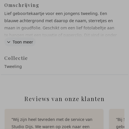
Omschrijving
Lief geboortekaartje voor een jongens tweeling. Een
blauwe achtergrond met daarop de naam, sterretjes en
maan in goudfolie. Geschikt om een lief fotolabeltje aan
te hangen met een touwtje of paperclip. Dit vind je onder
Toon meer
Extra's! Bij deze kaart adviseren we linnen papier voor het
mooiste effect van de achtergrond.
Collectie
Tweeling
Reviews van onze klanten
“Wij zijn heel tevreden met de service van
“Bij S
Studio Dijs. We waren op zoek naar een
geboor