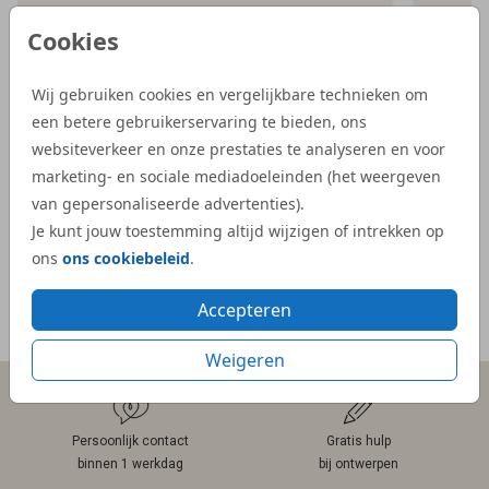
iets bijzonderder kaartje, en bij Studio Dijs
bestel
Cookies
vonden we precies wat we zochten. Zowel
illust
de proefdruk als de daadwerkelijke
aangep
Wij gebruiken cookies en vergelijkbare technieken om
geboortekaartjes waren snel geleverd.”
Dijs. 
een betere gebruikerservaring te bieden, ons
bij on
- Kelly
websiteverkeer en onze prestaties te analyseren en voor
veel e
marketing- en sociale mediadoeleinden (het weergeven
kaartje
van gepersonaliseerde advertenties).
- Mar
Je kunt jouw toestemming altijd wijzigen of intrekken op
ons
ons cookiebeleid
.
Accepteren
Meer reviews
Weigeren
Persoonlijk contact
Gratis hulp
binnen 1 werkdag
bij ontwerpen