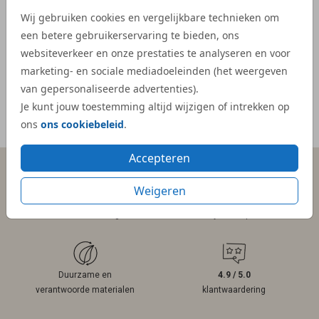
- Kelly
veel e
Wij gebruiken cookies en vergelijkbare technieken om
kaartje
een betere gebruikerservaring te bieden, ons
websiteverkeer en onze prestaties te analyseren en voor
- Mar
marketing- en sociale mediadoeleinden (het weergeven
van gepersonaliseerde advertenties).
Je kunt jouw toestemming altijd wijzigen of intrekken op
ons
ons cookiebeleid
.
Meer reviews
Accepteren
Weigeren
Persoonlijk contact
Gratis hulp
binnen 1 werkdag
bij ontwerpen
Duurzame en
4.9 / 5.0
verantwoorde materialen
klantwaardering