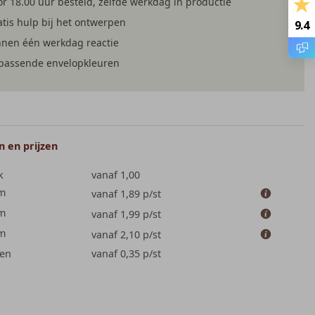
r 18.00 uur besteld, zelfde werkdag in productie
tis hulp bij het ontwerpen
9.4
nnen één werkdag reactie
jpassende envelopkleuren
 en prijzen
k
vanaf 1,00
cm
vanaf 1,89
p/st
cm
vanaf 1,99
p/st
cm
vanaf 2,10
p/st
en
vanaf 0,35
p/st