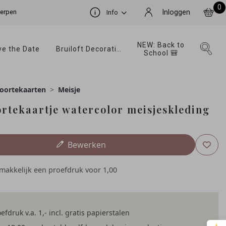
0
werpen
Inloggen
Info
NEW: Back to 
e the Date 
Bruiloft Decoratie 
School 🎒 
oortekaarten
Meisje
rtekaartje watercolor meisjeskleding
Bewerken
emakkelijk een proefdruk voor
1,00
efdruk v.a. 1,- incl. gratis papierstalen