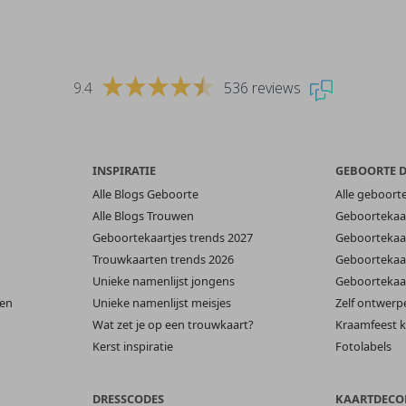
9.4
536 reviews
INSPIRATIE
GEBOORTE 
Alle Blogs Geboorte
Alle geboort
Alle Blogs Trouwen
Geboortekaar
Geboortekaartjes trends 2027
Geboortekaar
Trouwkaarten trends 2026
Geboortekaar
Unieke namenlijst jongens
Geboortekaar
len
Unieke namenlijst meisjes
Zelf ontwerp
Wat zet je op een trouwkaart?
Kraamfeest k
Kerst inspiratie
Fotolabels
DRESSCODES
KAARTDECO