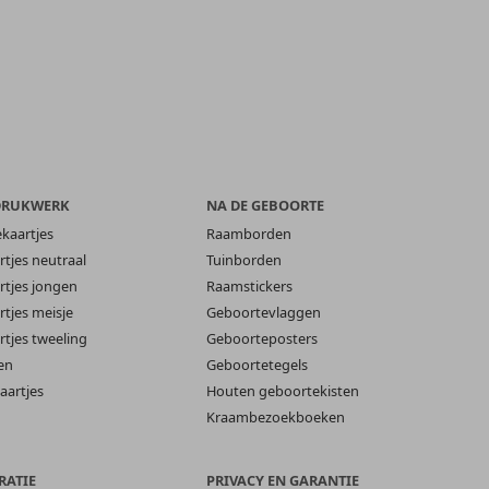
DRUKWERK
NA DE GEBOORTE
ekaartjes
Raamborden
tjes neutraal
Tuinborden
tjes jongen
Raamstickers
tjes meisje
Geboortevlaggen
tjes tweeling
Geboorteposters
en
Geboortetegels
aartjes
Houten geboortekisten
Kraambezoekboeken
RATIE
PRIVACY EN GARANTIE