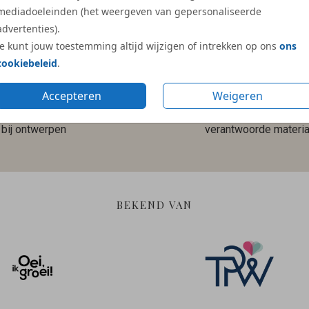
mediadoeleinden (het weergeven van gepersonaliseerde
advertenties).
Je kunt jouw toestemming altijd wijzigen of intrekken op ons
ons
cookiebeleid
.
Accepteren
Weigeren
Gratis hulp
Duurzame en
bij ontwerpen
verantwoorde materia
BEKEND VAN