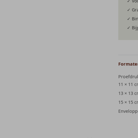
✓ Voo
✓ Gra
✓ Bi
✓ Bi
Formaten
Proefdru
11 × 11 
13 × 13 
15 × 15 
Envelopp