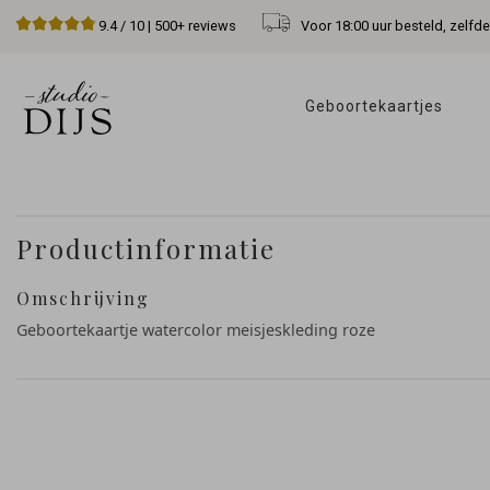
Voor 18:00 uur besteld, zelfd
9.4
/ 10 |
500+
reviews
Geboortekaartjes 
Productinformatie
Omschrijving
Geboortekaartje watercolor meisjeskleding roze