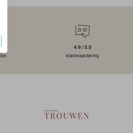
4.9 / 5.0
len
klantwaardering