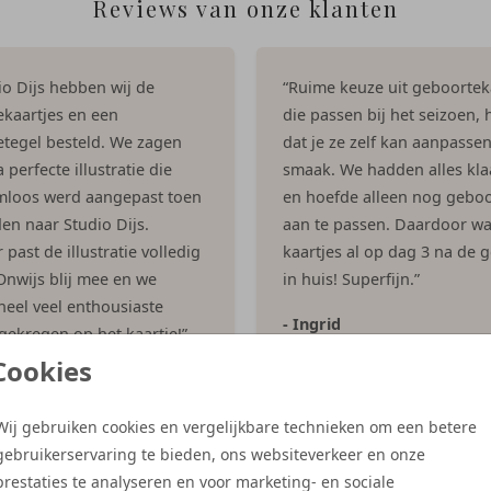
Reviews van onze klanten
dio Dijs hebben wij de
“Ruime keuze uit geboortek
kaartjes en een
die passen bij het seizoen, h
tegel besteld. We zagen
dat je ze zelf kan aanpasse
 perfecte illustratie die
smaak. We hadden alles kla
mloos werd aangepast toen
en hoefde alleen nog geboo
en naar Studio Dijs.
aan te passen. Daardoor w
past de illustratie volledig
kaartjes al op dag 3 na de 
 Onwijs blij mee en we
in huis! Superfijn.”
eel veel enthousiaste
- Ingrid
 gekregen op het kaartje!”
Cookies
es
Wij gebruiken cookies en vergelijkbare technieken om een betere
gebruikerservaring te bieden, ons websiteverkeer en onze
Meer reviews
prestaties te analyseren en voor marketing- en sociale