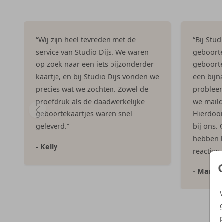
“Wij zijn heel tevreden met de
“Bij Stu
service van Studio Dijs. We waren
geboorte
op zoek naar een iets bijzonderder
geboorte
kaartje, en bij Studio Dijs vonden we
een bijna
precies wat we zochten. Zowel de
problee
proefdruk als de daadwerkelijke
we maild
geboortekaartjes waren snel
Hierdoor 
geleverd.”
bij ons.
hebben h
- Kelly
reacties
- Marlo