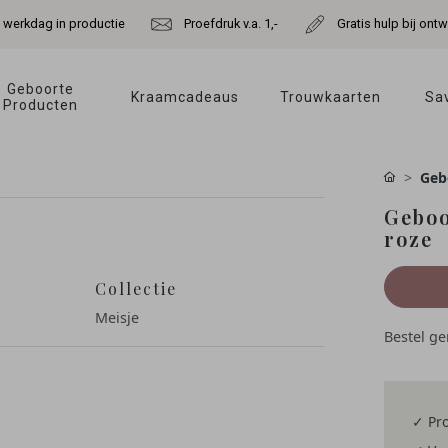
e werkdag in productie
Proefdruk v.a. 1,-
Gratis hulp bij ont
Geboorte 
Kraamcadeaus 
Trouwkaarten 
Sav
Producten 
Geb
Geboo
roze
Collectie
Meisje
Bestel g
✓ Pro