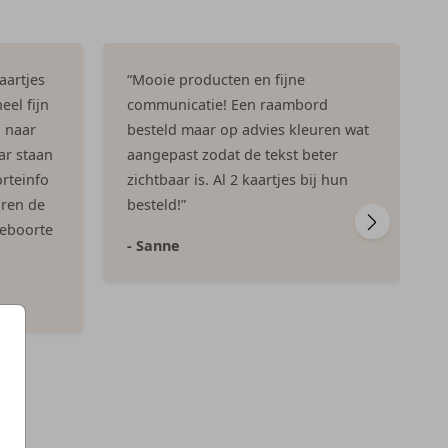
aartjes
“Mooie producten en fijne
eel fijn
communicatie! Een raambord
n naar
besteld maar op advies kleuren wat
ar staan
aangepast zodat de tekst beter
rteinfo
zichtbaar is. Al 2 kaartjes bij hun
aren de
besteld!”
geboorte
- Sanne