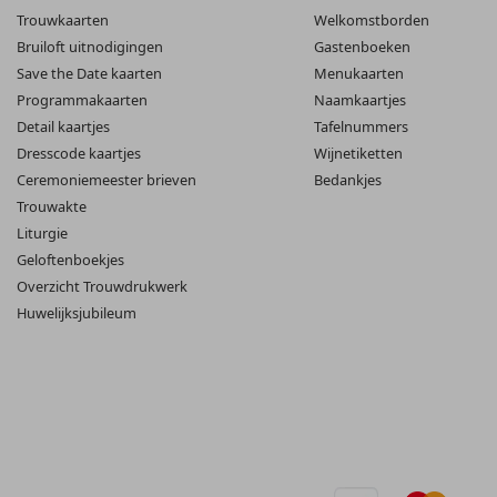
Trouwkaarten
Welkomstborden
Bruiloft uitnodigingen
Gastenboeken
Save the Date kaarten
Menukaarten
Programmakaarten
Naamkaartjes
Detail kaartjes
Tafelnummers
Dresscode kaartjes
Wijnetiketten
Ceremoniemeester brieven
Bedankjes
Trouwakte
Liturgie
Geloftenboekjes
Overzicht Trouwdrukwerk
Huwelijksjubileum