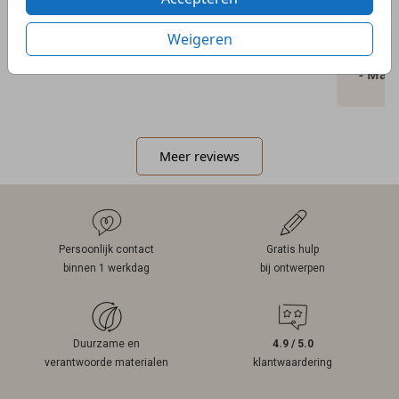
- Kelly
veel e
Weigeren
kaartje
- Mar
Meer reviews
Persoonlijk contact
Gratis hulp
binnen 1 werkdag
bij ontwerpen
Duurzame en
4.9 / 5.0
verantwoorde materialen
klantwaardering