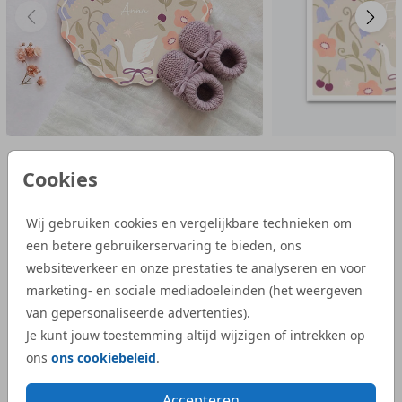
Cookies
Reviews van onze klanten
Wij gebruiken cookies en vergelijkbare technieken om
een betere gebruikerservaring te bieden, ons
“Wij zijn heel tevreden met de service van
“Bij S
websiteverkeer en onze prestaties te analyseren en voor
Studio Dijs. We waren op zoek naar een
geboor
marketing- en sociale mediadoeleinden (het weergeven
iets bijzonderder kaartje, en bij Studio Dijs
bestel
van gepersonaliseerde advertenties).
vonden we precies wat we zochten. Zowel
illust
Je kunt jouw toestemming altijd wijzigen of intrekken op
de proefdruk als de daadwerkelijke
aangep
ons
ons cookiebeleid
.
geboortekaartjes waren snel geleverd.”
Dijs. 
bij on
Accepteren