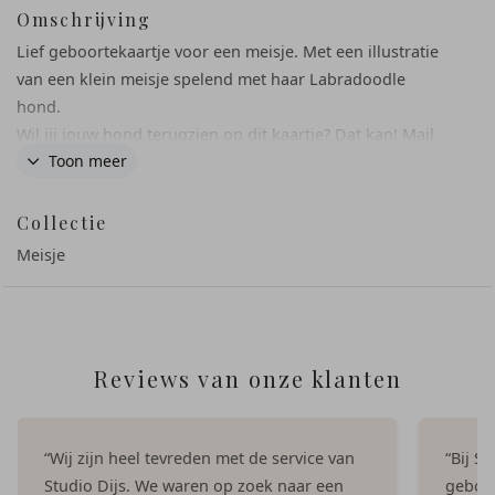
Omschrijving
Lief geboortekaartje voor een meisje. Met een illustratie
van een klein meisje spelend met haar Labradoodle
hond.
Wil jij jouw hond terugzien op dit kaartje? Dat kan! Mail
Toon meer
ons voor een ontwerp op maat.
Collectie
Meisje
Reviews van onze klanten
“Wij zijn heel tevreden met de service van
“Bij S
Studio Dijs. We waren op zoek naar een
geboor