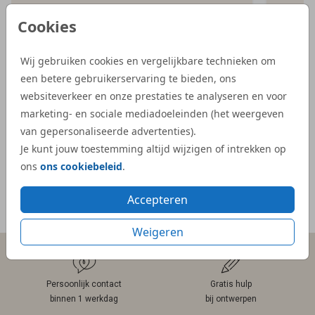
iets bijzonderder kaartje, en bij Studio Dijs
bestel
Cookies
vonden we precies wat we zochten. Zowel
illust
de proefdruk als de daadwerkelijke
aangep
Wij gebruiken cookies en vergelijkbare technieken om
geboortekaartjes waren snel geleverd.”
Dijs. 
een betere gebruikerservaring te bieden, ons
bij on
- Kelly
websiteverkeer en onze prestaties te analyseren en voor
veel e
marketing- en sociale mediadoeleinden (het weergeven
kaartje
van gepersonaliseerde advertenties).
- Mar
Je kunt jouw toestemming altijd wijzigen of intrekken op
ons
ons cookiebeleid
.
Accepteren
Meer reviews
Weigeren
Persoonlijk contact
Gratis hulp
binnen 1 werkdag
bij ontwerpen