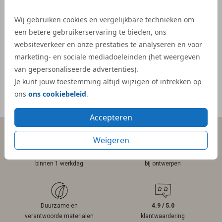
bij on
- Kelly
Wij gebruiken cookies en vergelijkbare technieken om
veel e
een betere gebruikerservaring te bieden, ons
kaartje
websiteverkeer en onze prestaties te analyseren en voor
- Mar
marketing- en sociale mediadoeleinden (het weergeven
van gepersonaliseerde advertenties).
Je kunt jouw toestemming altijd wijzigen of intrekken op
ons
ons cookiebeleid
.
Meer reviews
Accepteren
Weigeren
Persoonlijk contact
Gratis hulp
binnen 1 werkdag
bij ontwerpen
Duurzame en
4.9 / 5.0
verantwoorde materialen
klantwaardering