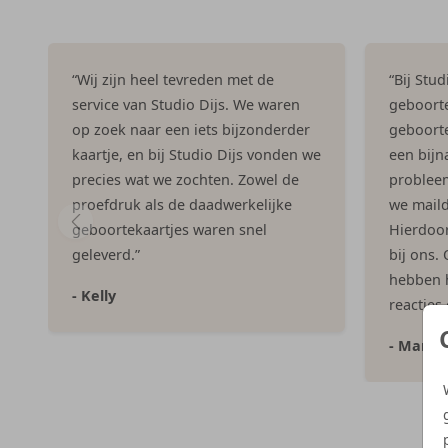
“Wij zijn heel tevreden met de
“Bij Stu
service van Studio Dijs. We waren
geboorte
op zoek naar een iets bijzonderder
geboorte
kaartje, en bij Studio Dijs vonden we
een bijna
precies wat we zochten. Zowel de
problee
proefdruk als de daadwerkelijke
we maild
geboortekaartjes waren snel
Hierdoor 
geleverd.”
bij ons.
hebben h
- Kelly
reacties
- Marlo