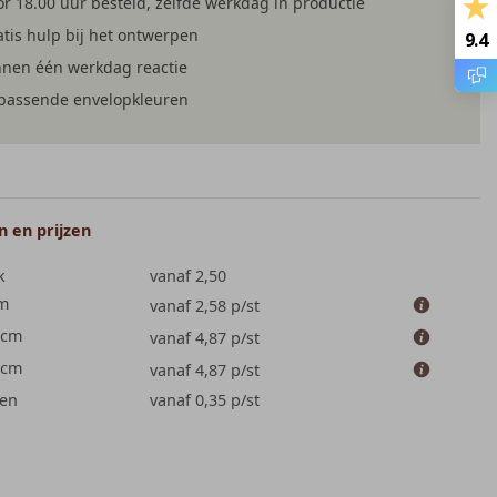
r 18.00 uur besteld, zelfde werkdag in productie
tis hulp bij het ontwerpen
9.4
nnen één werkdag reactie
jpassende envelopkleuren
 en prijzen
k
vanaf 2,50
cm
vanaf 2,58
p/st
 cm
vanaf 4,87
p/st
 cm
vanaf 4,87
p/st
en
vanaf 0,35
p/st