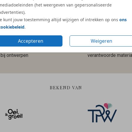
mediadoeleinden (het weergeven van gepersonaliseerde
advertenties).
Je kunt jouw toestemming altijd wijzigen of intrekken op ons
ons
cookiebeleid
.
Accepteren
Weigeren
Gratis hulp
Duurzame en
bij ontwerpen
verantwoorde materia
BEKEND VAN