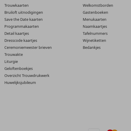
Trouwkaarten
Welkomstborden
Bruiloft uitnodigingen
Gastenboeken
Save the Date kaarten
Menukaarten
Programmakaarten
Naamkaartjes
Detail kaartjes
Tafelnummers
Dresscode kaartjes
Wijnetiketten
Ceremoniemeester brieven
Bedankjes
Trouwakte
Liturgie
Geloftenboekjes
Overzicht Trouwdrukwerk
Huwelijksjubileum