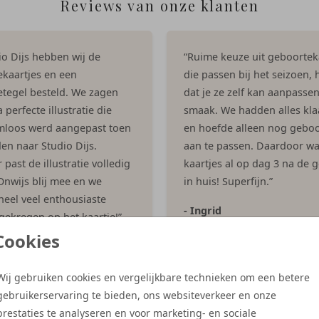
Reviews van onze klanten
dio Dijs hebben wij de
“Ruime keuze uit geboortek
kaartjes en een
die passen bij het seizoen, h
tegel besteld. We zagen
dat je ze zelf kan aanpasse
 perfecte illustratie die
smaak. We hadden alles kla
mloos werd aangepast toen
en hoefde alleen nog geboo
en naar Studio Dijs.
aan te passen. Daardoor w
past de illustratie volledig
kaartjes al op dag 3 na de 
 Onwijs blij mee en we
in huis! Superfijn.”
eel veel enthousiaste
- Ingrid
 gekregen op het kaartje!”
Cookies
es
Wij gebruiken cookies en vergelijkbare technieken om een betere
gebruikerservaring te bieden, ons websiteverkeer en onze
Meer reviews
prestaties te analyseren en voor marketing- en sociale