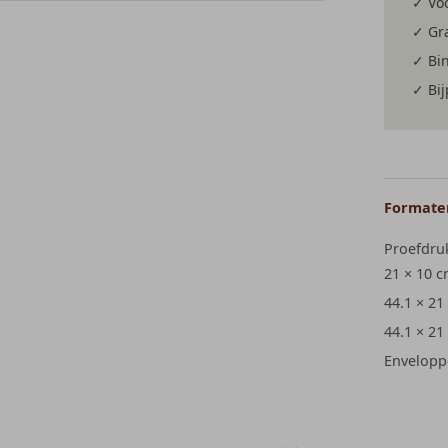
✓ Voo
✓ Gra
✓ Bi
✓ Bi
Formaten
Proefdru
21 × 10 
44.1 × 21
44.1 × 21
Envelopp