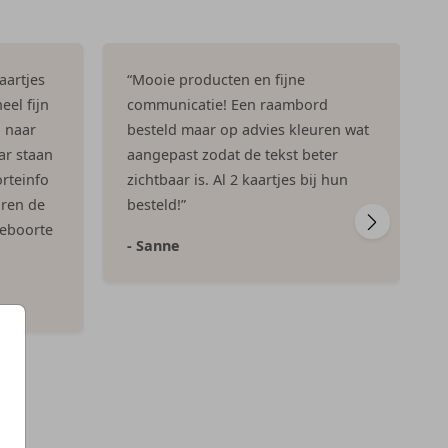
aartjes
“Mooie producten en fijne
eel fijn
communicatie! Een raambord
n naar
besteld maar op advies kleuren wat
ar staan
aangepast zodat de tekst beter
rteinfo
zichtbaar is. Al 2 kaartjes bij hun
aren de
besteld!”
geboorte
- Sanne