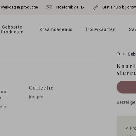
e werkdag in productie
Proefdruk v.a. 1,-
Gratis hulp bij ont
Geboorte 
Kraamcadeaus 
Trouwkaarten 
Sav
Producten 
Geb
Kaart
sterr
Collectie
rond.
Jongen
f
Bestel g
d je
✓ Pro