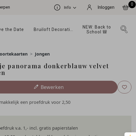
0
werpen
Inloggen
Info
NEW: Back to 
e the Date 
Bruiloft Decoratie 
School 🎒 
oortekaarten
Jongen
je panorama donkerblauw velvet
en
Bewerken
emakkelijk een proefdruk voor
2,50
efdruk v.a. 1,- incl. gratis papierstalen