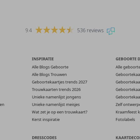
9.4
536 reviews
INSPIRATIE
GEBOORTE 
Alle Blogs Geboorte
Alle geboort
Alle Blogs Trouwen
Geboortekaar
Geboortekaartjes trends 2027
Geboortekaar
Trouwkaarten trends 2026
Geboortekaar
Unieke namenlijst jongens
Geboortekaar
len
Unieke namenlijst meisjes
Zelf ontwerp
Wat zet je op een trouwkaart?
Kraamfeest k
Kerst inspiratie
Fotolabels
DRESSCODES
KAARTDECO