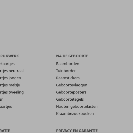
DRUKWERK
NA DE GEBOORTE
ekaartjes
Raamborden
tjes neutraal
Tuinborden
tjes jongen
Raamstickers
tjes meisje
Geboortevlaggen
tjes tweeling
Geboorteposters
en
Geboortetegels
aartjes
Houten geboortekisten
Kraambezoekboeken
RATIE
PRIVACY EN GARANTIE