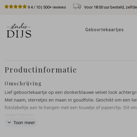
Voor 18:00 uur besteld, zelfd
9.4
/ 10 |
500+
reviews
Geboortekaartjes 
Productinformatie
Omschrijving
Lief geboortekaartje op een donkerblauwe velvet look achterg
Met naam, sterretjes en maan in goudfolie. Geschikt om een lie
fotolabeltje aan te hangen met een touwtje of paperclip. Dit vin
onder Extra's!
Toon meer