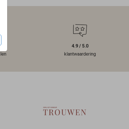
4.9 / 5.0
len
klantwaardering