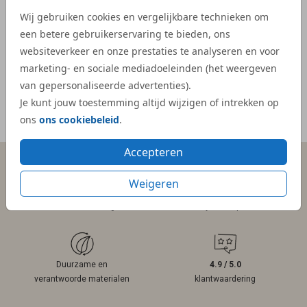
- Kelly
veel e
Wij gebruiken cookies en vergelijkbare technieken om
kaartje
een betere gebruikerservaring te bieden, ons
websiteverkeer en onze prestaties te analyseren en voor
- Mar
marketing- en sociale mediadoeleinden (het weergeven
van gepersonaliseerde advertenties).
Je kunt jouw toestemming altijd wijzigen of intrekken op
ons
ons cookiebeleid
.
Meer reviews
Accepteren
Weigeren
Persoonlijk contact
Gratis hulp
binnen 1 werkdag
bij ontwerpen
Duurzame en
4.9 / 5.0
verantwoorde materialen
klantwaardering